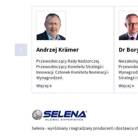
Andrzej Krämer
Dr Bor
Przewodniczący Rady Nadzorczej.
Niezależn
Przewodniczący Komitetu Strategii i
Przewodni
Innowacji. Członek Komitetu Nominacji i
Wynagrodz
Wynagrodzeń.
Strategii i
Więcej
Więcej
Selena - wyróżniany i nagradzany producent i dostawca c