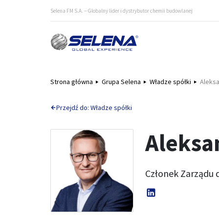
Selena FM S.A. – Globalny lider i dystrybutor chemii budowlanej
Strona główna
Grupa Selena
Władze spółki
Aleksa
Przejdź do: Władze spółki
Aleksa
Członek Zarządu 