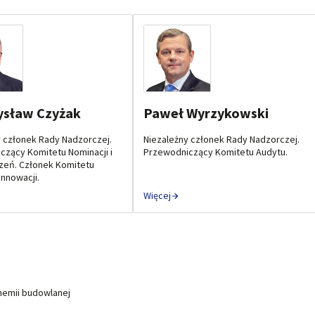
ysław Czyżak
Paweł Wyrzykowski
y członek Rady Nadzorczej.
Niezależny członek Rady Nadzorczej.
czący Komitetu Nominacji i
Przewodniczący Komitetu Audytu.
eń. Członek Komitetu
 Innowacji.
Więcej
hemii budowlanej