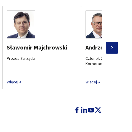
Sławomir Majchrowski
Andrzej Zygadło
Prezes Zarządu
Członek Zarządu ds. Rozw
Korporacyjnego
Więcej
Więcej