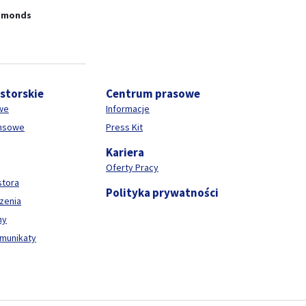
amonds
estorskie
Centrum prasowe
we
Informacje
ansowe
Press Kit
Kariera
Oferty Pracy
stora
Polityka prywatności
zenia
ny
omunikaty