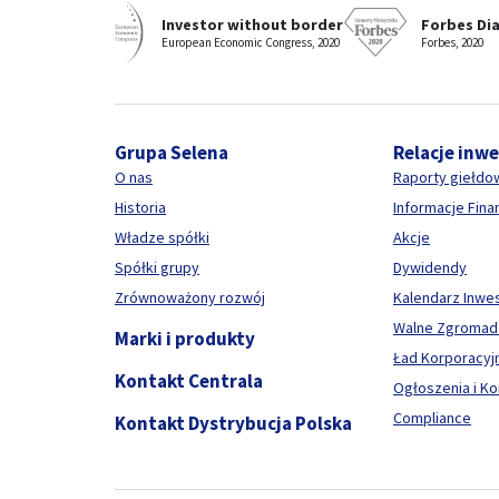
Investor without border
Forbes Di
European Economic Congress, 2020
Forbes, 2020
Grupa Selena
Relacje inw
O nas
Raporty giełdo
Historia
Informacje Fin
Władze spółki
Akcje
Spółki grupy
Dywidendy
Zrównoważony rozwój
Kalendarz Inwe
Walne Zgromad
Marki i produkty
Ład Korporacyj
Kontakt Centrala
Ogłoszenia i K
Compliance
Kontakt Dystrybucja Polska