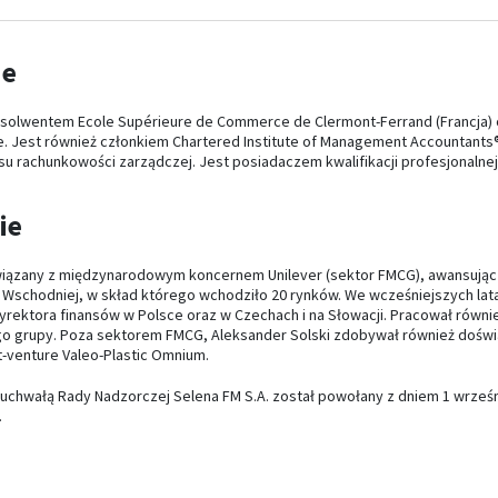
ie
absolwentem Ecole Supérieure de Commerce de Clermont-Ferrand (Francja) 
. Jest również członkiem Chartered Institute of Management Accountants®
su rachunkowości zarządczej. Jest posiadaczem kwalifikacji profesjonaln
ie
związany z międzynarodowym koncernem Unilever (sektor FMCG), awansując 
 Wschodniej, w skład którego wchodziło 20 rynków. We wcześniejszych latach
dyrektora finansów w Polsce oraz w Czechach i na Słowacji. Pracował równie
o grupy. Poza sektorem FMCG, Aleksander Solski zdobywał również doświa
nt-venture Valeo-Plastic Omnium.
u uchwałą Rady Nadzorczej Selena FM S.A. został powołany z dniem 1 wrześn
.