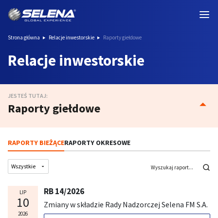
Strona główna
Relacje inwestorskie
Raporty giełdowe
Relacje inwestorskie
JESTEŚ TUTAJ:
Raporty giełdowe
RAPORTY BIEŻĄCE
RAPORTY OKRESOWE
RB 14/2026
LIP
10
Zmiany w składzie Rady Nadzorczej Selena FM S.A.
2026