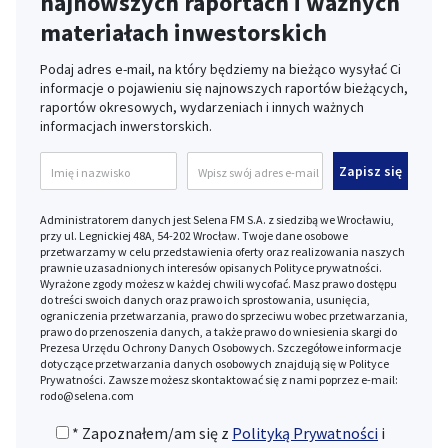
najnowszych raportach i ważnych
materiałach inwestorskich
Podaj adres e-mail, na który będziemy na bieżąco wysyłać Ci
informacje o pojawieniu się najnowszych raportów bieżących,
raportów okresowych, wydarzeniach i innych ważnych
informacjach inwerstorskich.
Administratorem danych jest Selena FM S.A. z siedzibą we Wrocławiu,
przy ul. Legnickiej 48A, 54-202 Wrocław. Twoje dane osobowe
przetwarzamy w celu przedstawienia oferty oraz realizowania naszych
prawnie uzasadnionych interesów opisanych Polityce prywatności.
Wyrażone zgody możesz w każdej chwili wycofać. Masz prawo dostępu
do treści swoich danych oraz prawo ich sprostowania, usunięcia,
ograniczenia przetwarzania, prawo do sprzeciwu wobec przetwarzania,
prawo do przenoszenia danych, a także prawo do wniesienia skargi do
Prezesa Urzędu Ochrony Danych Osobowych. Szczegółowe informacje
dotyczące przetwarzania danych osobowych znajdują się w Polityce
Prywatności. Zawsze możesz skontaktować się z nami poprzez e-mail:
rodo@selena.com
*
Zapoznałem/am się z
Polityką Prywatności
i