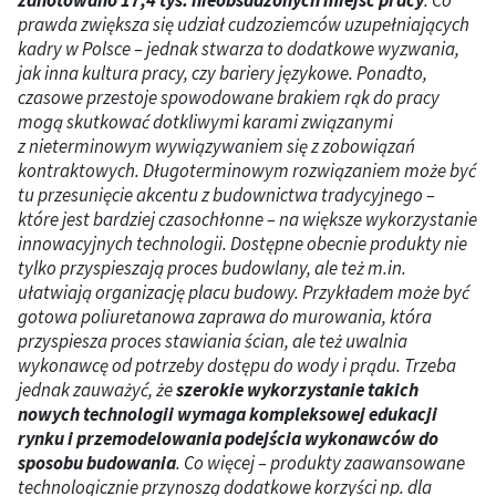
zanotowano 17,4 tys. nieobsadzonych miejsc pracy
. Co
prawda zwiększa się udział cudzoziemców uzupełniających
kadry w Polsce – jednak stwarza to dodatkowe wyzwania,
jak inna kultura pracy, czy bariery językowe. Ponadto,
czasowe przestoje spowodowane brakiem rąk do pracy
mogą skutkować dotkliwymi karami związanymi
z nieterminowym wywiązywaniem się z zobowiązań
kontraktowych. Długoterminowym rozwiązaniem może być
tu przesunięcie akcentu z budownictwa tradycyjnego –
które jest bardziej czasochłonne – na większe wykorzystanie
innowacyjnych technologii. Dostępne obecnie produkty nie
tylko przyspieszają proces budowlany, ale też m.in.
ułatwiają organizację placu budowy. Przykładem może być
gotowa poliuretanowa zaprawa do murowania, która
przyspiesza proces stawiania ścian, ale też uwalnia
wykonawcę od potrzeby dostępu do wody i prądu. Trzeba
jednak zauważyć, że
szerokie wykorzystanie takich
nowych technologii wymaga kompleksowej edukacji
rynku i przemodelowania podejścia wykonawców do
sposobu budowania
. Co więcej – produkty zaawansowane
technologicznie przynoszą dodatkowe korzyści np. dla