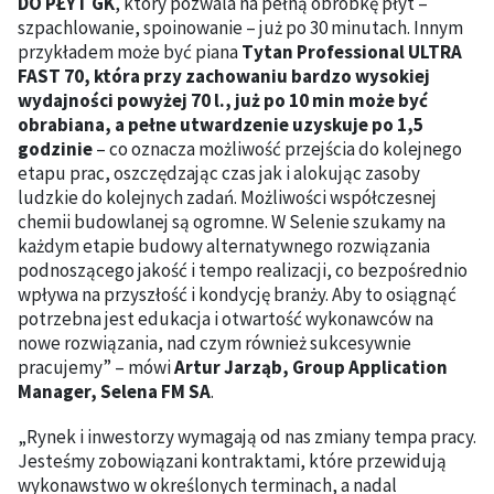
DO PŁYT GK
, który pozwala na pełną obróbkę płyt –
szpachlowanie, spoinowanie – już po 30 minutach. Innym
przykładem może być piana
Tytan Professional ULTRA
FAST 70, która przy zachowaniu bardzo wysokiej
wydajności powyżej 70 l., już po 10 min może być
obrabiana, a pełne utwardzenie uzyskuje po 1,5
godzinie
– co oznacza możliwość przejścia do kolejnego
etapu prac, oszczędzając czas jak i alokując zasoby
ludzkie do kolejnych zadań. Możliwości współczesnej
chemii budowlanej są ogromne. W Selenie szukamy na
każdym etapie budowy alternatywnego rozwiązania
podnoszącego jakość i tempo realizacji, co bezpośrednio
wpływa na przyszłość i kondycję branży. Aby to osiągnąć
potrzebna jest edukacja i otwartość wykonawców na
nowe rozwiązania, nad czym również sukcesywnie
pracujemy” – mówi
Artur Jarząb, Group Application
Manager, Selena FM SA
.
„Rynek i inwestorzy wymagają od nas zmiany tempa pracy.
Jesteśmy zobowiązani kontraktami, które przewidują
wykonawstwo w określonych terminach, a nadal