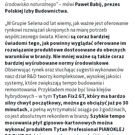
środowiska naturalnego”
– mówi
Paweł Babij, prezes
Polskiej Izby Budownictwa.
„W Grupie Selena od lat wiemy, jak ważne jest oferowanie
rynkowi rozwiązań skrojonych na miarę potrzeb
współczesnego świata. Klienci
są coraz bardziej
świadomi tego, jak powinny wyglądać oferowane im
rozwiązanie produktowe dostosowane do obecnych
warunków w branży. Nie mniej ważne są także coraz
bardziej wyśrubowane normy środowiskowe
.
Obserwując rynek oraz słuchając sugestii wykonawców
nasz dział R&D tworzy kompleksowe, wysokiej jakości
systemy, które zwiększają tempo budowania i
remontowania. Przykładem może być linia klejów
hybrydowych – w tym
Tytan Fix2 GT, który ma bardzo
silny chwyt początkowy, można go obciążyć już po 30
minutach
, a pełną wytrzymałość osiąga po 3 godzinach,
co jest absolutnym rekordem w branży.
Szybkie tempo
mocowania płyt gipsowo-kartonowych można
wykonać produktem Tytan Professional PIANOKLEJ