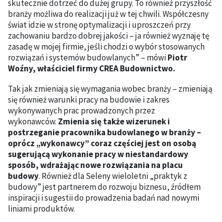
skutecznie dotrzeć do dużej grupy. To również przyszłość
branży możliwa do realizacji już w tej chwili. Współczesny
świat idzie w stronę optymalizacji i uproszczeń przy
zachowaniu bardzo dobrej jakości – ja również wyznaję tę
zasadę w mojej firmie, jeśli chodzi o wybór stosowanych
rozwiązań i systemów budowlanych” – mówi
Piotr
Woźny, właściciel firmy CREA Budownictwo.
Tak jak zmieniają się wymagania wobec branży – zmieniają
się również warunki pracy na budowie i zakres
wykonywanych prac prowadzonych przez
wykonawców.
Zmienia się także wizerunek i
postrzeganie pracownika budowlanego w branży –
oprócz „wykonawcy” coraz częściej jest on osobą
sugerującą wykonanie pracy w niestandardowy
sposób, wdrażając nowe rozwiązania na placu
budowy
. Również dla Seleny wieloletni „praktyk z
budowy” jest partnerem do rozwoju biznesu, źródłem
inspiracji i sugestii do prowadzenia badań nad nowymi
liniami produktów.