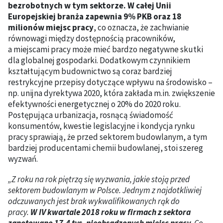
bezrobotnych w tym sektorze. W całej Unii
Europejskiej branża zapewnia 9% PKB oraz 18
milionów miejsc pracy
, co oznacza, że zachwianie
równowagi między dostępnością pracowników,
a miejscami pracy może mieć bardzo negatywne skutki
dla globalnej gospodarki. Dodatkowym czynnikiem
kształtującym budownictwo są coraz bardziej
restrykcyjne przepisy dotyczące wpływu na środowisko –
np. unijna dyrektywa 2020, która zakłada m.in. zwiększenie
efektywności energetycznej o 20% do 2020 roku.
Postępująca urbanizacja, rosnącą świadomość
konsumentów, kwestie legislacyjne i kondycja rynku
pracy sprawiają, że przed sektorem budowlanym, a tym
bardziej producentami chemii budowlanej, stoi szereg
wyzwań.
„Z roku na rok piętrzą się wyzwania, jakie stoją przed
sektorem budowlanym w Polsce. Jednym z najdotkliwiej
odczuwanych jest brak wykwalifikowanych rąk do
pracy.
W IV kwartale 2018 roku w firmach z sektora