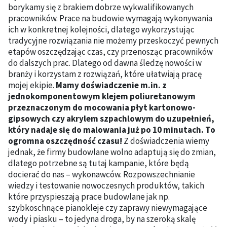
borykamy się z brakiem dobrze wykwalifikowanych
pracowników. Prace na budowie wymagają wykonywania
ich w konkretnej kolejności, dlatego wykorzystując
tradycyjne rozwiązania nie możemy przeskoczyć pewnych
etapów oszczędzając czas, czy przenosząc pracowników
do dalszych prac. Dlatego od dawna śledzę nowości w
branży i korzystam z rozwiązań, które ułatwiają pracę
mojej ekipie.
Mamy doświadczenie m.in. z
jednokomponentowym klejem poliuretanowym
przeznaczonym do mocowania płyt kartonowo-
gipsowych czy akrylem szpachlowym do uzupełnień,
który nadaje się do malowania już po 10 minutach. To
ogromna oszczędność czasu!
Z doświadczenia wiemy
jednak, że firmy budowlane wolno adaptują się do zmian,
dlatego potrzebne są tutaj kampanie, które będą
docierać do nas – wykonawców. Rozpowszechnianie
wiedzy i testowanie nowoczesnych produktów, takich
które przyspieszają prace budowlane jak np.
szybkoschnące pianokleje czy zaprawy niewymagające
wody i piasku – to jedyna droga, by na szeroką skalę