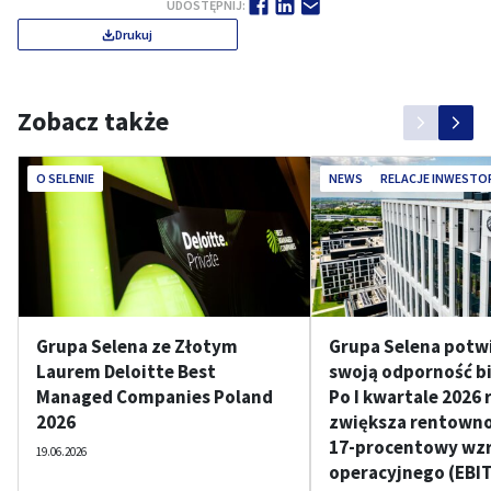
UDOSTĘPNIJ:
Drukuj
Zobacz także
O SELENIE
NEWS
RELACJE INWESTO
Grupa Selena ze Złotym
Grupa Selena potw
Laurem Deloitte Best
swoją odporność b
Managed Companies Poland
Po I kwartale 2026 
2026
zwiększa rentownoś
17-procentowy wzr
19.06.2026
operacyjnego (EBI