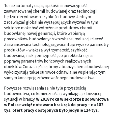
To nie automatyzacja, a jakość i innowacyjność
zaawansowanej chemii budowlanej oraz technologii
będzie decydować o szybkości budowy. Jednym
z rozwiązań globalnie występujących wyzwań w tym
sektorze może być wdrożenie produktów chemii
budowlanej nowej generacji, które wspierają
pracowników budowlanych w szybszej realizacji zleceń.
Zaawansowana technologia gwarantuje wyższe parametry
produktów – większą wytrzymałość, szybkość
budowania, niską emisyjność, co przekłada się na
poprawę parametrów końcowych realizowanych
obiektów. Coraz częściej firmy z branży chemii budowlanej
wykorzystują także surowce odnawialne wspierając tym
samym koncepcję zrównoważonego budownictwa.
Powyższe rozwiązania są nie tyle przyszłością
budownictwa, co koniecznością wynikającą z bieżącej
sytuacji w branży.
W 2018 roku w sektorze budownictwa
w Polsce wciąż notowano brak rąk do pracy – na 182
tys. ofert pracy dostępnych było jedynie 124 tys.