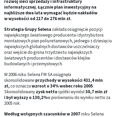
rozwój sieci sprzedaży i infrastruktury
informatycznej. Łącznie plan inwestycyjny na
najbliższe dwa lata wymagać będzie nakładów
w wysokości od 217 do 276 mln zł.
Strategia Grupy Selena
zakłada osiągnięcie pozycji
największego światowego producenta i dystrybutora
montażowych pian poliuretanowych, jednego z dziesięciu
największych globalnych dostawców uszczelniaczy
oraz wejście do grona trzydziestu największych
światowych producentów i dostawców klejów
budowlanych i przemysłowych.
W 2006 roku Selena FM SA osiągnęła
skonsolidowane
przychody w wysokości 431,4 mln
zł,
co oznacza
wzrost o 34% wobec roku 2005
.
Skonsolidowany
zysk netto
spółki wyniósł
30,7 mln zł
i był wyższy o 130,2%
w porównaniu do wyniku netto za
2005 rok.
Według wstępnych szacunków w 2007
roku Selena