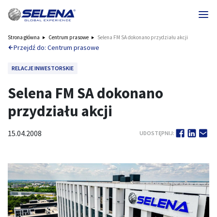
Strona główna
Centrum prasowe
Selena FM SA dokonano przydziału akcji
Przejdź do: Centrum prasowe
RELACJE INWESTORSKIE
Selena FM SA dokonano
przydziału akcji
15.04.2008
UDOSTĘPNIJ: