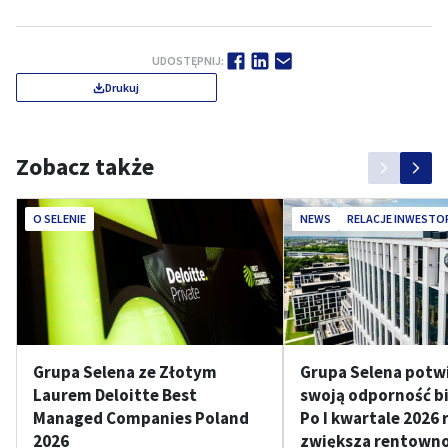
UDOSTĘPNIJ:
Drukuj
Zobacz także
O SELENIE
NEWS
RELACJE INWESTO
Grupa Selena ze Złotym
Grupa Selena potw
Laurem Deloitte Best
swoją odporność b
Managed Companies Poland
Po I kwartale 2026 
2026
zwiększa rentownoś