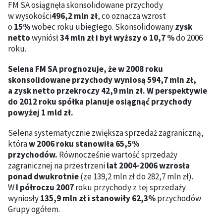
FM SA osiągnęła skonsolidowane przychody
w wysokości
496,2 mln zł
, co oznacza wzrost
o
15%
wobec roku ubiegłego. Skonsolidowany
zysk
netto
wyniósł
34 mln zł i był wyższy o 10,7 %
do 2006
roku.
Selena FM SA prognozuje, że w 2008 roku
skonsolidowane przychody wyniosą 594,7 mln zł,
a zysk netto przekroczy 42,9 mln zł. W perspektywie
do 2012 roku spółka planuje osiągnąć przychody
powyżej 1 mld zł.
Selena systematycznie zwiększa sprzedaż zagraniczną,
która
w 2006 roku stanowiła 65,5%
przychodów.
Równocześnie wartość sprzedaży
zagranicznej na przestrzeni
lat 2004-2006 wzrosła
ponad dwukrotnie
(ze 139,2 mln zł do 282,7 mln zł).
W
I półroczu 2007
roku przychody z tej sprzedaży
wyniosły
135,9 mln zł i stanowiły 62,3%
przychodów
Grupy ogółem.