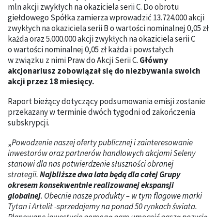
mln akcji zwykłych na okaziciela serii C. Do obrotu
giełdowego Spółka zamierza wprowadzić 13.724.000 akcji
zwykłych na okaziciela serii B o wartości nominalnej 0,05 zł
każda oraz 5.000.000 akcji zwykłych na okaziciela serii C
o wartości nominalnej 0,05 zł każda i powstałych
w związku z nimi Praw do Akcji Serii C.
Główny
akcjonariusz zobowiązał się do niezbywania swoich
akcji przez 18 miesięcy.
Raport bieżący dotyczący podsumowania emisji zostanie
przekazany w terminie dwóch tygodni od zakończenia
subskrypcji.
„
Powodzenie naszej oferty publicznej i zainteresowanie
inwestorów oraz partnerów handlowych akcjami Seleny
stanowi dla nas potwierdzenie słuszności obranej
strategii.
Najbliższe dwa lata będą dla całej Grupy
okresem konsekwentnie realizowanej ekspansji
globalnej
. Obecnie nasze produkty – w tym flagowe marki
Tytan i Artelit -sprzedajemy na ponad 50 rynkach świata.