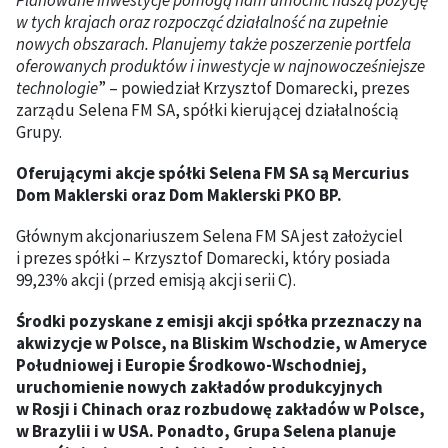
Planowane inwestycje pomogą nam umocnić naszą pozycję
w tych krajach oraz rozpocząć działalność na zupełnie
nowych obszarach. Planujemy także poszerzenie portfela
oferowanych produktów i inwestycje w najnowocześniejsze
technologie
” – powiedział Krzysztof Domarecki, prezes
zarządu Selena FM SA, spółki kierującej działalnością
Grupy.
Oferującymi akcje spółki Selena FM SA są Mercurius
Dom Maklerski oraz Dom Maklerski PKO BP.
Głównym akcjonariuszem Selena FM SA jest założyciel
i prezes spółki – Krzysztof Domarecki, który posiada
99,23% akcji (przed emisją akcji serii C).
Środki pozyskane z emisji akcji spółka przeznaczy na
akwizycje w Polsce, na Bliskim Wschodzie, w Ameryce
Południowej i Europie Środkowo-Wschodniej,
uruchomienie nowych zakładów produkcyjnych
w Rosji i Chinach oraz rozbudowę zakładów w Polsce,
w Brazylii i w USA. Ponadto, Grupa Selena planuje