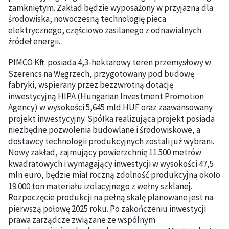
zamkniętym. Zakład będzie wyposażony w przyjazną dla
środowiska, nowoczesną technologię pieca
elektrycznego, częściowo zasilanego z odnawialnych
źródeł energii.
PIMCO Kft. posiada 4,3-hektarowy teren przemysłowy w
Szerencs na Węgrzech, przygotowany pod budowę
fabryki, wspierany przez bezzwrotną dotację
inwestycyjną HIPA (Hungarian Investment Promotion
Agency) w wysokości 5,645 mld HUF oraz zaawansowany
projekt inwestycyjny. Spółka realizująca projekt posiada
niezbędne pozwolenia budowlane i środowiskowe, a
dostawcy technologii produkcyjnych zostali już wybrani.
Nowy zakład, zajmujący powierzchnię 11 500 metrów
kwadratowych i wymagający inwestycji w wysokości 47,5
mln euro, będzie miał roczną zdolność produkcyjną około
19 000 ton materiału izolacyjnego z wełny szklanej.
Rozpoczęcie produkcji na pełną skalę planowane jest na
pierwszą połowę 2025 roku. Po zakończeniu inwestycji
prawa zarządcze związane ze wspólnym