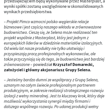
przedsięwzięciem będą wykonywane przez Masterplast, a
wyniki spółki zostaną uwzględnione w skonsolidowanych
wynikach przedsiębiorstwa.
– Projekt Pimco wzmocni polsko-węgierskie relacje
biznesowe i jest częścią naszego wkładu w zrównoważone
budownictwo. Cieszę się, że Selena może realizować ten
projekt wspólnie z Masterplast, który jest jednym z
europejskich liderów w dziedzinie materiałów izolacyjnych.
Od wielu lat nasze produkty nie tylko ułatwiają i
przyspieszają pracę profesjonalnych wykonawców, ale
także przyczyniają się do tego, że budownictwo jest bardziej
zrównoważone –
powiedział
Krzysztof Domarecki,
założyciel i główny akcjonariusz Grupy Selena.
– Jesteśmy bardzo dumni ze współpracy z Grupą Selena,
uznanym na całym świecie profesjonalnym partnerem
produkcyjnym, w zakresie realizacji strategicznego rozwoju
izolacji z wełny mineralnej. Jest to kluczowy krok, który daje
możliwość wykorzystania synergii między firmami i
dalszego wspólnego rozwoju. Po udanej produkcji wełny