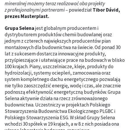
mineralnej możemy teraz realizować oba projekty
z profesjonalnymi partnerami –
powiedział
Tibor Dávid,
prezes Masterplast.
Grupa Selena
jest globalnym producentem i
dystrybutorem produktów chemii budowlanej oraz
jednym z czterech największych producentów pian
montażowych dla budownictwa na świecie. Od ponad 30
lat z sukcesem dostarcza innowacyjne produkty,
przyśpieszające i ułatwiające prace na budowach w blisko
100 krajach. Piany, uszczelniacze, kleje, produkty do
hydroizolacji, systemy ociepleń, zamocowania oraz
system kompletnego dachu energetycznego pozwalają
nie tylko zaoszczędzić energię, wodę i czas, ale znacznie
podnoszą efektywność energetyczną budynków. Grupa
Selena aktywnie działa na rzecz zrównoważonego
budownictwa. Uczestniczy w projektach Polskiego
Stowarzyszenia Budownictwa Ekologicznego PLGBC i
Polskiego Stowarzyszenia ESG. W skład Grupy Selena
wchodzi 30 spółek w 19 krajach, a w 8 z nich posiada ona