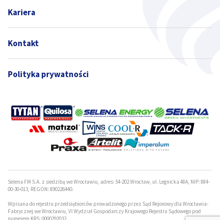
Kariera
Kontakt
Polityka prywatności
Selena FM S.A. z siedzibą we Wrocławiu, adres: 54-202 Wrocław, ul. Legnicka 48A, NIP: 884-
00-30-013, REGON: 890226440.
Wpisana do rejestru przedsiębiorców prowadzonego przez Sąd Rejonowy dla Wrocławia-
Fabrycznej we Wrocławiu, VI Wydział Gospodarczy Krajowego Rejestru Sądowego pod
numerem KRS: 0000292032.