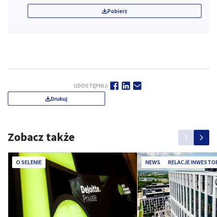
Pobierz
UDOSTĘPNIJ:
Drukuj
Zobacz także
O SELENIE
NEWS
RELACJE INWESTO