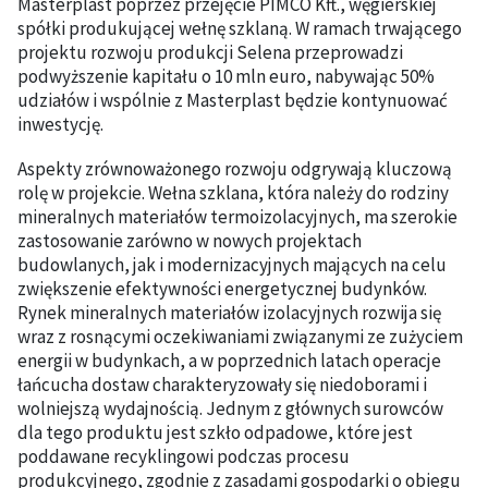
Masterplast poprzez przejęcie PIMCO Kft., węgierskiej
spółki produkującej wełnę szklaną. W ramach trwającego
projektu rozwoju produkcji Selena przeprowadzi
podwyższenie kapitału o 10 mln euro, nabywając 50%
udziałów i wspólnie z Masterplast będzie kontynuować
inwestycję.
Aspekty zrównoważonego rozwoju odgrywają kluczową
rolę w projekcie. Wełna szklana, która należy do rodziny
mineralnych materiałów termoizolacyjnych, ma szerokie
zastosowanie zarówno w nowych projektach
budowlanych, jak i modernizacyjnych mających na celu
zwiększenie efektywności energetycznej budynków.
Rynek mineralnych materiałów izolacyjnych rozwija się
wraz z rosnącymi oczekiwaniami związanymi ze zużyciem
energii w budynkach, a w poprzednich latach operacje
łańcucha dostaw charakteryzowały się niedoborami i
wolniejszą wydajnością. Jednym z głównych surowców
dla tego produktu jest szkło odpadowe, które jest
poddawane recyklingowi podczas procesu
produkcyjnego, zgodnie z zasadami gospodarki o obiegu