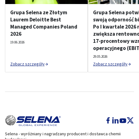
Grupa Selena ze Złotym
Grupa Selena potw
Laurem Deloitte Best
swoją odporność b
Managed Companies Poland
Po I kwartale 2026 
2026
zwiększa rentownoś
17-procentowy wzr
19.06.2026
operacyjnego (EBI
29.05.2026
Zobacz szczegóły
Zobacz szczegóły
Selena - wyróżniany i nagradzany producent i dostawca chemii