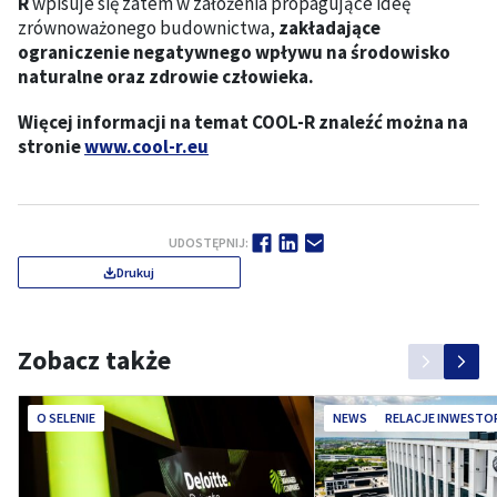
R
wpisuje się zatem w założenia propagujące ideę
zrównoważonego budownictwa,
zakładające
ograniczenie negatywnego wpływu na środowisko
naturalne oraz zdrowie człowieka.
Więcej informacji na temat COOL-R znaleźć można na
stronie
www.cool-r.eu
UDOSTĘPNIJ:
Drukuj
Zobacz także
O SELENIE
NEWS
RELACJE INWESTO