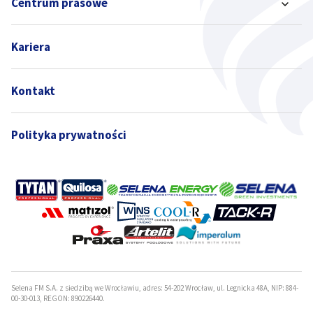
Centrum prasowe
Kariera
Kontakt
Polityka prywatności
Selena FM S.A. z siedzibą we Wrocławiu, adres: 54-202 Wrocław, ul. Legnicka 48A, NIP: 884-
00-30-013, REGON: 890226440.