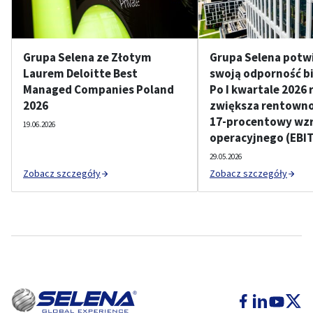
Grupa Selena ze Złotym
Grupa Selena potw
Laurem Deloitte Best
swoją odporność b
Managed Companies Poland
Po I kwartale 2026 
2026
zwiększa rentownoś
17-procentowy wzr
19.06.2026
operacyjnego (EBI
29.05.2026
Zobacz szczegóły
Zobacz szczegóły