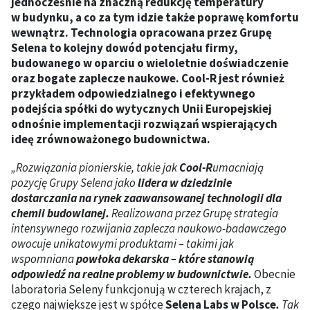
jednocześnie na znaczną redukcję temperatury
w budynku, a co za tym idzie także poprawę komfortu
wewnątrz. Technologia opracowana przez Grupę
Selena to kolejny dowód potencjału firmy,
budowanego w oparciu o wieloletnie doświadczenie
oraz bogate zaplecze naukowe. Cool-R jest również
przykładem odpowiedzialnego i efektywnego
podejścia spółki do wytycznych Unii Europejskiej
odnośnie implementacji rozwiązań wspierających
ideę zrównoważonego budownictwa.
„Rozwiązania pionierskie, takie jak
Cool-R
umacniają
pozycję Grupy Selena jako
lidera w dziedzinie
dostarczania na rynek zaawansowanej technologii dla
chemii budowlanej.
Realizowana przez Grupę strategia
intensywnego rozwijania zaplecza naukowo-badawczego
owocuje unikatowymi produktami – takimi jak
wspomniana
powłoka dekarska – które stanowią
odpowiedź na realne problemy w budownictwie.
Obecnie
laboratoria Seleny funkcjonują w czterech krajach, z
czego największe jest w spółce
Selena Labs w Polsce
.
Tak