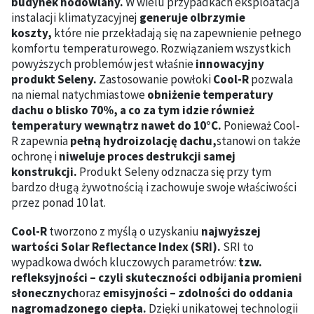
budynek hodowlany.
W wielu przypadkach eksploatacja
instalacji klimatyzacyjnej
generuje olbrzymie
koszty,
które nie przekładają się na zapewnienie pełnego
komfortu temperaturowego. Rozwiązaniem wszystkich
powyższych problemów jest właśnie
innowacyjny
produkt Seleny.
Zastosowanie powłoki
Cool-R
pozwala
na niemal natychmiastowe
obniżenie temperatury
dachu o blisko 70%, a co za tym idzie również
temperatury wewnątrz nawet do 10°C.
Ponieważ Cool-
R zapewnia
pełną hydroizolację dachu,
stanowi on także
ochronę i
niweluje proces destrukcji samej
konstrukcji.
Produkt Seleny odznacza się przy tym
bardzo długą żywotnością i zachowuje swoje właściwości
przez ponad 10 lat.
Cool-R
tworzono z myślą o uzyskaniu
najwyższej
wartości Solar Reflectance Index (SRI).
SRI to
wypadkowa dwóch kluczowych parametrów:
tzw.
refleksyjności – czyli skuteczności odbijania promieni
słonecznych
oraz
emisyjności – zdolności do oddania
nagromadzonego ciepła.
Dzięki unikatowej technologii