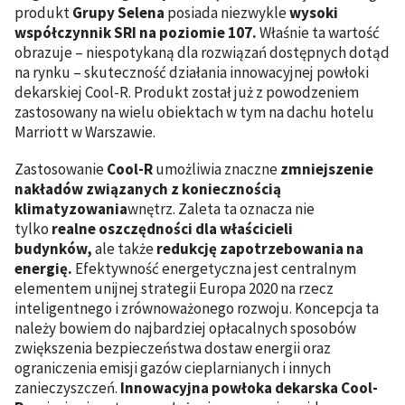
produkt
Grupy Selena
posiada niezwykle
wysoki
współczynnik SRI na poziomie 107.
Właśnie ta wartość
obrazuje – niespotykaną dla rozwiązań dostępnych dotąd
na rynku – skuteczność działania innowacyjnej powłoki
dekarskiej Cool-R. Produkt został już z powodzeniem
zastosowany na wielu obiektach w tym na dachu hotelu
Marriott w Warszawie.
Zastosowanie
Cool-R
umożliwia znaczne
zmniejszenie
nakładów związanych z koniecznością
klimatyzowania
wnętrz. Zaleta ta oznacza nie
tylko
realne oszczędności dla właścicieli
budynków,
ale także
redukcję zapotrzebowania na
energię.
Efektywność energetyczna jest centralnym
elementem unijnej strategii Europa 2020 na rzecz
inteligentnego i zrównoważonego rozwoju. Koncepcja ta
należy bowiem do najbardziej opłacalnych sposobów
zwiększenia bezpieczeństwa dostaw energii oraz
ograniczenia emisji gazów cieplarnianych i innych
zanieczyszczeń.
Innowacyjna powłoka dekarska Cool-