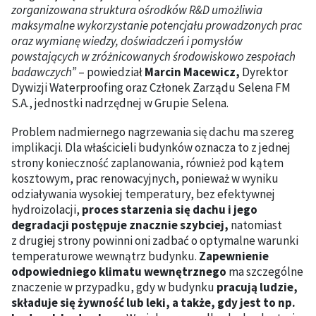
zorganizowana struktura ośrodków R&D umożliwia
maksymalne wykorzystanie potencjału prowadzonych prac
oraz wymianę wiedzy, doświadczeń i pomysłów
powstających w zróżnicowanych środowiskowo zespołach
badawczych”
– powiedział
Marcin Macewicz,
Dyrektor
Dywizji Waterproofing oraz Członek Zarządu Selena FM
S.A., jednostki nadrzędnej w Grupie Selena.
Problem nadmiernego nagrzewania się dachu ma szereg
implikacji. Dla właścicieli budynków oznacza to z jednej
strony konieczność zaplanowania, również pod kątem
kosztowym, prac renowacyjnych, ponieważ w wyniku
odziaływania wysokiej temperatury, bez efektywnej
hydroizolacji,
proces starzenia się dachu i jego
degradacji postępuje znacznie szybciej,
natomiast
z drugiej strony powinni oni zadbać o optymalne warunki
temperaturowe wewnątrz budynku.
Zapewnienie
odpowiedniego klimatu wewnętrznego
ma szczególne
znaczenie w przypadku, gdy w budynku
pracują ludzie,
składuje się żywność lub leki, a także, gdy jest to np.