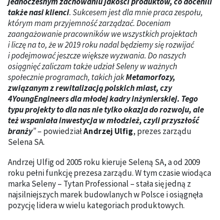
jednoczesnym zachowaniu jakości produktów, co docenili
także nasi klienci
. Sukcesem jest dla mnie praca zespołu,
którym mam przyjemność zarządzać. Doceniam
zaangażowanie pracowników we wszystkich projektach
i liczę na to, że w 2019 roku nadal będziemy się rozwijać
i podejmować jeszcze większe wyzwania. Do naszych
osiągnięć zaliczam także udział Seleny w ważnych
społecznie programach, takich jak
Metamorfozy,
związanym z rewitalizacją polskich miast, czy
4YoungEngineers dla młodej kadry inżynierskiej. Tego
typu projekty to dla nas nie tylko okazja do rozwoju, ale
też wspaniała inwestycja w młodzież, czyli przyszłość
branży
”
– powiedział
Andrzej Ulfig
, prezes zarządu
Selena SA.
Andrzej Ulfig od 2005 roku kieruje Seleną SA, a od 2009
roku pełni funkcję prezesa zarządu. W tym czasie wiodąca
marka Seleny – Tytan Professional – stała się jedną z
najsilniejszych marek budowlanych w Polsce i osiągnęła
pozycję lidera w wielu kategoriach produktowych.