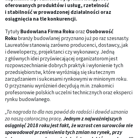
oferowanych produktów i usług, rzetelność
i stabilność w prowadzonej działalności oraz
osiągnięcia na tle konkurencji.
Tytuły
Budowlana Firma Roku
oraz
Osobowość
Roku
branży budowlanej przyznano już po raz szesnasty.
Laureatów stanowią zarówno producenci, dostawcy, jak
i deweloperzy, projektanci czy wykonawcy. Jedną
z głównych idei przyświecającej organizatorom jest
rozpowszechnianie dobrych praktyk i wyłonienie tych
przedsiębiorstw, które wyróżniają się skutecznym
zarządzaniem i sukcesami rynkowymi w minionym roku.
O przyznaniu wyróżnień decydują m.in. znakomici
profesorowie polskich uczelni technicznych oraz eksperci
rynku budowlanego.
„Ta nagroda to dla nas powód do radości i dowód uznania
za naszą całoroczną pracę.
Jednym z najważniejszych
osiągnięć 2018 roku jest fakt, że wzrost cen surowców nie
spowodował przeniesienia tych zmian na rynek, przy