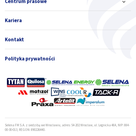
Centrum prasowe
Kariera
Kontakt
Polityka prywatności
Selena FM S.A. z siedzibą we Wrocławiu, adres: 54-202 Wrocław, ul. Legnicka 48A, NIP: 884-
00-30-013, REGON: 890226440.