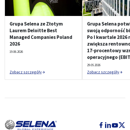
Grupa Selena ze Złotym
Grupa Selena potw
Laurem Deloitte Best
swoją odporność b
Managed Companies Poland
Po I kwartale 2026 
2026
zwiększa rentownoś
17-procentowy wzr
19.06.2026
operacyjnego (EBI
29.05.2026
Zobacz szczegóły
Zobacz szczegóły