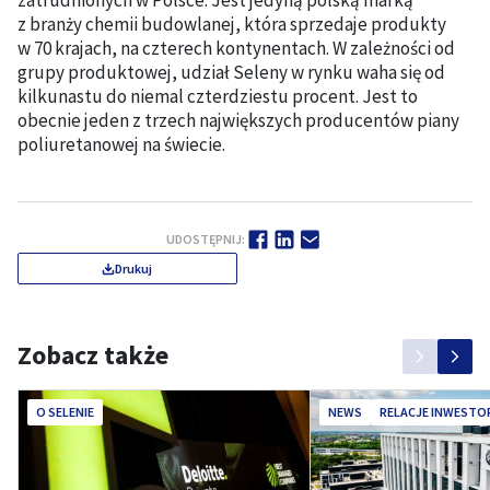
zatrudnionych w Polsce. Jest jedyną polską marką
z branży chemii budowlanej, która sprzedaje produkty
w 70 krajach, na czterech kontynentach. W zależności od
grupy produktowej, udział Seleny w rynku waha się od
kilkunastu do niemal czterdziestu procent. Jest to
obecnie jeden z trzech największych producentów piany
poliuretanowej na świecie.
UDOSTĘPNIJ:
Drukuj
Zobacz także
O SELENIE
NEWS
RELACJE INWESTO