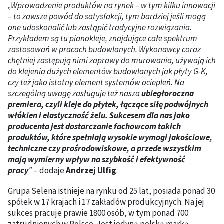
„Wprowadzenie produktów na rynek – w tym kilku innowacji
– to zawsze powód do satysfakcji, tym bardziej jeśli mogą
one udoskonalić lub zastąpić tradycyjne rozwiązania.
Przykładem są tu pianokleje, znajdujące całe spektrum
zastosowań w pracach budowlanych. Wykonawcy coraz
chętniej zastępują nimi zaprawy do murowania, używają ich
do klejenia dużych elementów budowlanych jak płyty G-K,
czy też jako istotny element systemów ociepleń. Na
szczególną uwagę zasługuje też nasza
ubiegłoroczna
premiera, czyli kleje do płytek, łączące siłę podwójnych
włókien i elastyczność żelu. Sukcesem dla nas jako
producenta jest dostarczanie fachowcom takich
produktów, które spełniają wysokie wymogi jakościowe,
techniczne czy prośrodowiskowe, a przede wszystkim
mają wymierny wpływ na szybkość i efektywność
pracy
”
– dodaje
Andrzej Ulfig
.
Grupa Selena istnieje na rynku od 25 lat, posiada ponad 30
spółek w 17 krajach i 17 zakładów produkcyjnych. Na jej
sukces pracuje prawie 1800 osób, w tym ponad 700