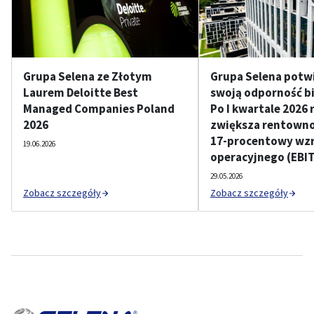
Grupa Selena ze Złotym
Grupa Selena potw
Laurem Deloitte Best
swoją odporność b
Managed Companies Poland
Po I kwartale 2026 
2026
zwiększa rentownoś
17-procentowy wzr
19.06.2026
operacyjnego (EBI
29.05.2026
Zobacz szczegóły
Zobacz szczegóły