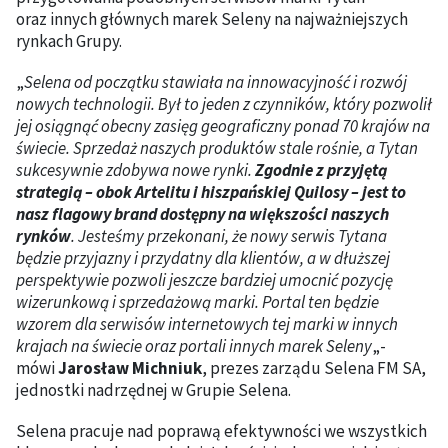
oraz innych głównych marek Seleny na najważniejszych
rynkach Grupy.
„
Selena od początku stawiała na innowacyjność i rozwój
nowych technologii. Był to jeden z czynników, który pozwolił
jej osiągnąć obecny zasięg geograficzny ponad 70 krajów na
świecie. Sprzedaż naszych produktów stale rośnie, a Tytan
sukcesywnie zdobywa nowe rynki.
Zgodnie z przyjętą
strategią – obok Artelitu i hiszpańskiej Quilosy – jest to
nasz flagowy brand dostępny na większości naszych
rynków
. Jesteśmy przekonani, że nowy serwis Tytana
będzie przyjazny i przydatny dla klientów, a w dłuższej
perspektywie pozwoli jeszcze bardziej umocnić pozycję
wizerunkową i sprzedażową marki. Portal ten będzie
wzorem dla serwisów internetowych tej marki w innych
krajach na świecie oraz portali innych marek Seleny
„-
mówi
Jarosław Michniuk
, prezes zarządu Selena FM SA,
jednostki nadrzędnej w Grupie Selena.
Selena pracuje nad poprawą efektywności we wszystkich