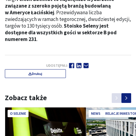
związane z szeroko pojętą branżą budowlaną
w Ameryce Łacińskiej
. Przewidywana liczba
zwiedzających w ramach tegorocznej, dwudziestej edycji,
targów to 130 tysięcy osób.
Stoisko Seleny jest
dostępne dla wszystkich gości w sektorze B pod
numerem 231
.
UDOSTĘPNIJ:
Drukuj
Zobacz także
O SELENIE
NEWS
RELACJE INWESTO