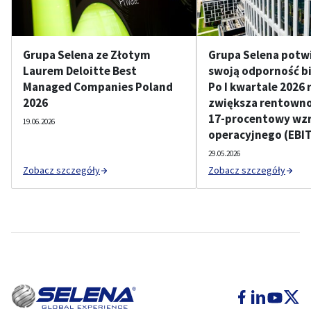
Grupa Selena ze Złotym
Grupa Selena potw
Laurem Deloitte Best
swoją odporność b
Managed Companies Poland
Po I kwartale 2026 
2026
zwiększa rentownoś
17-procentowy wzr
19.06.2026
operacyjnego (EBI
29.05.2026
Zobacz szczegóły
Zobacz szczegóły