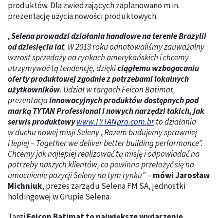
produktów. Dla zwiedzających zaplanowano m.in.
prezentację użycia nowości produktowych.
„
Selena prowadzi działania handlowe na terenie Brazylii
od dziesięciu lat
. W 2013 roku odnotowaliśmy zauważalny
wzrost sprzedaży na rynkach amerykańskich i chcemy
utrzymywać tą tendencję, dzięki
ciągłemu wzbogacaniu
oferty produktowej zgodnie z potrzebami lokalnych
użytkowników
. Udział w targach Feicon Batimat,
prezentacja
innowacyjnych produktów dostępnych pod
marką TYTAN Professional i nowych narzędzi takich, jak
serwis produktowy
www.TYTANpro.com.br
to działania
w duchu nowej misji Seleny „Razem budujemy sprawniej
i lepiej – Together we deliver better building performance”.
Chcemy jak najlepiej realizować tą misję i odpowiadać na
potrzeby naszych klientów, co powinno przełożyć się na
umocnienie pozycji Seleny na tym rynku”
–
mówi Jarosław
Michniuk
, prezes zarządu Selena FM SA, jednostki
holdingowej w Grupie Selena.
Targi
Feicon Batimat to największe wydarzenie