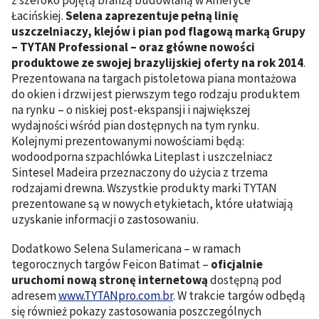
z szeroko pojętą branżą budowlaną w Ameryce
Łacińskiej.
Selena zaprezentuje pełną linię
uszczelniaczy, klejów i pian pod flagową marką Grupy
– TYTAN Professional – oraz główne nowości
produktowe ze swojej brazylijskiej oferty na rok 2014
.
Prezentowana na targach pistoletowa piana montażowa
do okien i drzwi jest pierwszym tego rodzaju produktem
na rynku – o niskiej post-ekspansji i największej
wydajności wśród pian dostępnych na tym rynku.
Kolejnymi prezentowanymi nowościami będą:
wodoodporna szpachlówka Liteplast i uszczelniacz
Sintesel Madeira przeznaczony do użycia z trzema
rodzajami drewna. Wszystkie produkty marki TYTAN
prezentowane są w nowych etykietach, które ułatwiają
uzyskanie informacji o zastosowaniu.
Dodatkowo Selena Sulamericana – w ramach
tegorocznych targów Feicon Batimat –
oficjalnie
uruchomi nową stronę internetową
dostępną pod
adresem
www.TYTANpro.com.br
. W trakcie targów odbędą
się również pokazy zastosowania poszczególnych