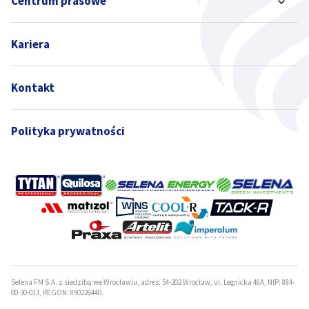
Centrum prasowe
Kariera
Kontakt
Polityka prywatności
Selena FM S.A. z siedzibą we Wrocławiu, adres: 54-202 Wrocław, ul. Legnicka 48A, NIP: 884-
00-30-013, REGON: 890226440.