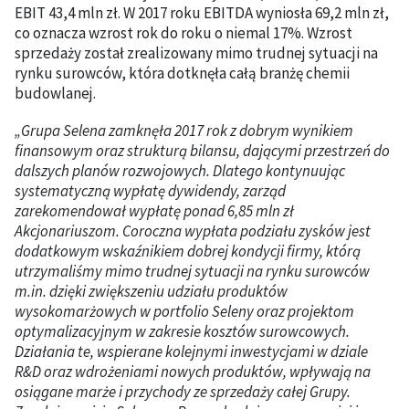
EBIT 43,4 mln zł. W 2017 roku EBITDA wyniosła 69,2 mln zł,
co oznacza wzrost rok do roku o niemal 17%. Wzrost
sprzedaży został zrealizowany mimo trudnej sytuacji na
rynku surowców, która dotknęła całą branżę chemii
budowlanej.
„Grupa Selena zamknęła 2017 rok z dobrym wynikiem
finansowym oraz strukturą bilansu, dającymi przestrzeń do
dalszych planów rozwojowych. Dlatego kontynuując
systematyczną wypłatę dywidendy, zarząd
zarekomendował wypłatę ponad 6,85 mln zł
Akcjonariuszom. Coroczna wypłata podziału zysków jest
dodatkowym wskaźnikiem dobrej kondycji firmy, którą
utrzymaliśmy mimo trudnej sytuacji na rynku surowców
m.in. dzięki zwiększeniu udziału produktów
wysokomarżowych w portfolio Seleny oraz projektom
optymalizacyjnym w zakresie kosztów surowcowych.
Działania te, wspierane kolejnymi inwestycjami w dziale
R&D oraz wdrożeniami nowych produktów, wpływają na
osiągane marże i przychody ze sprzedaży całej Grupy.