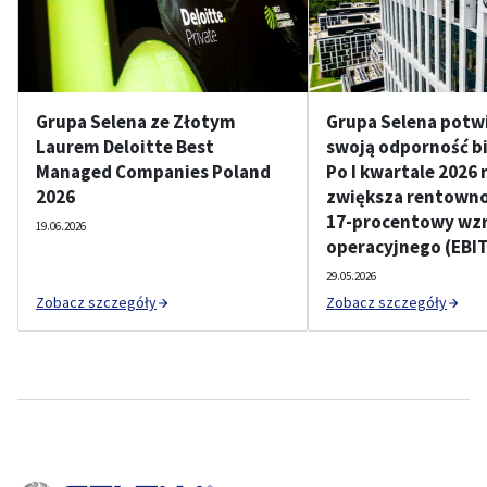
Grupa Selena ze Złotym
Grupa Selena potw
Laurem Deloitte Best
swoją odporność b
Managed Companies Poland
Po I kwartale 2026 
2026
zwiększa rentownoś
17-procentowy wzr
19.06.2026
operacyjnego (EBI
29.05.2026
Zobacz szczegóły
Zobacz szczegóły