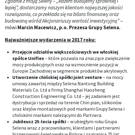
Zgodnie z misją Seleny – „Razem budujemy sprawniej i
lepiej”, dostarczamy naszym klientom najwyższej jakości
rozwiązania, co przekłada się na bilans finansowy oraz
budowaną wśród Akcjonariuszy wartość inwestycyjną”
–
mówi
Marcin Macewicz, p.o. Prezesa Grupy Selena.
Najważniejsze wydarzenia w 2017 roku:
Przejęcie udziałów większościowych we włoskiej
spółce Uniflex
– które pozwala na znaczące zwiększenie
mocy produkcyjnych oraz na wzmocnienie pozycji w
Europie Zachodniej w segmencie produktów akrylowych.
Utworzenie chińskiej spółki joint venture
– na mocy
umowy zawartej między Selena Nantong Building
Materials Co. Ltd a firmą Shanghai Haozheng
Construction Engineering Co. Ltd – jej zadaniem jest
dystrybucja i sprzedaż na terenie Chin pian, silikonów
oraz klejów montażowych pod markami Grupy Selena i
chińskimi markami należącymi do Partnera.
Jubileusz 25-lecia spółki
– w ubiegłym roku Grupa
Selena wraz z pracownikami, klientami i partnerami
biznesowymi świętowała w Polsce i za granicą 25 lat