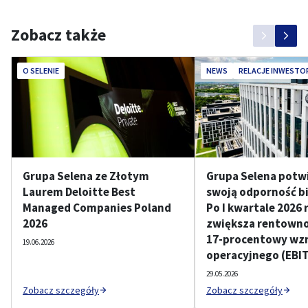
Zobacz także
O SELENIE
NEWS
RELACJE INWESTO
Grupa Selena ze Złotym
Grupa Selena potw
Laurem Deloitte Best
swoją odporność b
Managed Companies Poland
Po I kwartale 2026 
2026
zwiększa rentownoś
17-procentowy wzr
19.06.2026
operacyjnego (EBI
29.05.2026
Zobacz szczegóły
Zobacz szczegóły