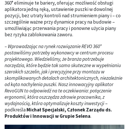
360° eliminuje te bariery, oferując możliwość obsługi
aplikatora jedną ręką, ustawienie puszki w dowolnej
pozycji, bez utraty kontroli nad strumieniem piany i – co
szczególnie ważne przy dynamice pracy na budowie –
umożliwiając przerwania pracy i ponowne użycia piany
bez ryzyka zablokowania zaworu.
– Wprowadzając na rynek rozwiązanie REVO 360°
postawiliśmy potrzeby wykonawcy w centrum procesu
projektowego. Wiedzieliśmy, że branża potrzebuje
narzędzia, które będzie tak samo skuteczne w wypełnianiu
szerokich szczelin, jak i precyzyjne przy montażu w
skomplikowanych detalach architektonicznych, niezależnie
od kąta nachylenia puszki. Nasz innowacyjny aplikator
RevoGUN to odpowiedź na te oczekiwania: połączenie
ergonomii, która oszczędza zdrowie pracownika, z
wydajnością, która optymalizuje koszty inwestycji
–
podkreśla
Michał Specjalski, Członek Zarządu ds.
Produktów i Innowacji w Grupie Selena
.