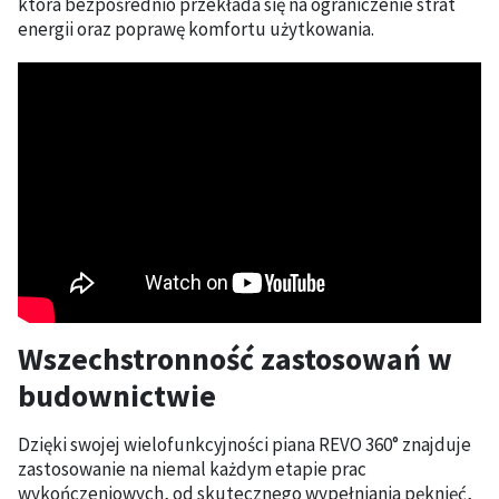
która bezpośrednio przekłada się na ograniczenie strat
energii oraz poprawę komfortu użytkowania.
Wszechstronność zastosowań w
budownictwie
Dzięki swojej wielofunkcyjności piana REVO 360° znajduje
zastosowanie na niemal każdym etapie prac
wykończeniowych, od skutecznego wypełniania pęknięć,