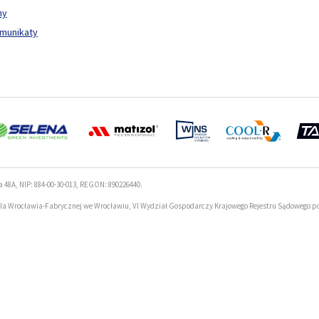
ny
omunikaty
a 48A, NIP: 884-00-30-013, REGON: 890226440.
la Wrocławia-Fabrycznej we Wrocławiu, VI Wydział Gospodarczy Krajowego Rejestru Sądowego p