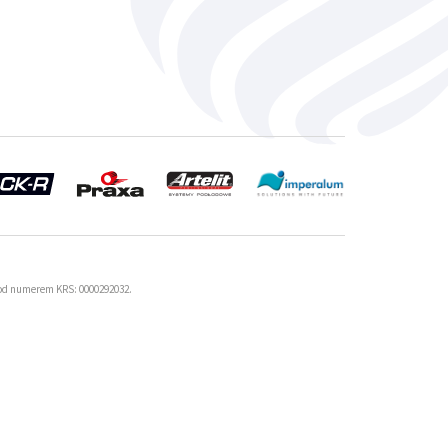
od numerem KRS: 0000292032.