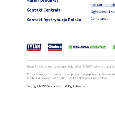
Marki i produkty
Ład Korporacyj
Kontakt Centrala
Ogłoszenia i K
Compliance
Kontakt Dystrybucja Polska
Selena FM S.A. z siedzibą we Wrocławiu, adres: 54-202 Wrocław, ul. Legnick
Wpisana do rejestru przedsiębiorców prowadzonego przez Sąd Rejonowy d
Kapitał zakładowy: 1 141 700,00 zł. Spółka jest częścią Grupy Selena.
Copyright © 2025 Selena Group. All Rights Reserved.