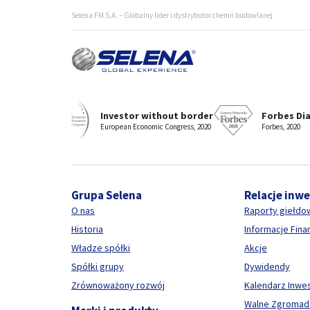
Selena FM S.A. – Globalny lider i dystrybutor chemii budowlanej
Selena - wyróżniany i nagradzany producent i dostawca c
Investor without border
Forbes Di
European Economic Congress, 2020
Forbes, 2020
Grupa Selena
Relacje inw
O nas
Raporty giełdo
Historia
Informacje Fin
Władze spółki
Akcje
Spółki grupy
Dywidendy
Zrównoważony rozwój
Kalendarz Inwe
Walne Zgromad