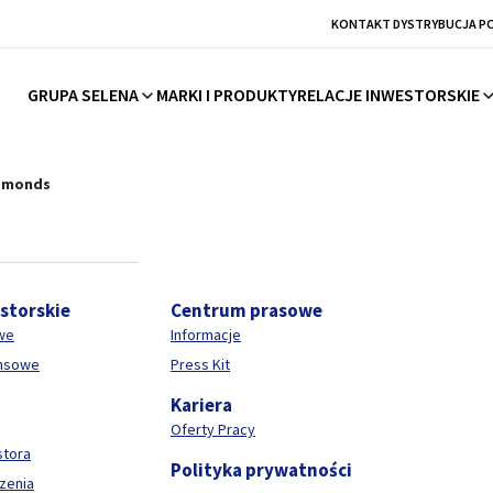
KONTAKT DYSTRYBUCJA P
GRUPA SELENA
MARKI I PRODUKTY
RELACJE INWESTORSKIE
hemii budowlanej
amonds
estorskie
Centrum prasowe
we
Informacje
ansowe
Press Kit
Kariera
Oferty Pracy
stora
Polityka prywatności
zenia