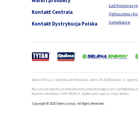
Marki i produkty
Ład Korporacyj
Kontakt Centrala
Ogłoszenia i K
Compliance
Kontakt Dystrybucja Polska
Selena FM S.A. z siedzibą we Wrocławiu, adres: 54-202 Wrocław, ul. Legnick
Wpisana do rejestru przedsiębiorców prowadzonego przez Sąd Rejonowy d
Kapitał zakładowy: 1 141 700,00 zł. Spółka jest częścią Grupy Selena.
Copyright © 2025 Selena Group. All Rights Reserved.