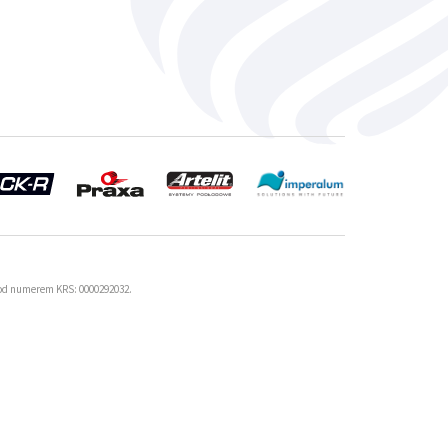
od numerem KRS: 0000292032.