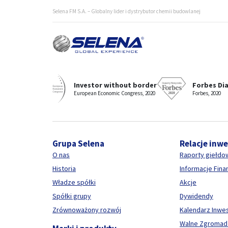
Selena FM S.A. – Globalny lider i dystrybutor chemii budowlanej
Selena - wyróżniany i nagradzany producent i dostawca c
Investor without border
Forbes Di
European Economic Congress, 2020
Forbes, 2020
Grupa Selena
Relacje inw
O nas
Raporty giełdo
Historia
Informacje Fin
Władze spółki
Akcje
Spółki grupy
Dywidendy
Zrównoważony rozwój
Kalendarz Inwe
Walne Zgromad