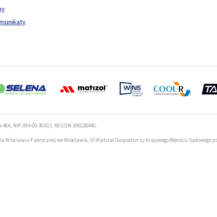
ny
omunikaty
a 48A, NIP: 884-00-30-013, REGON: 890226440.
la Wrocławia-Fabrycznej we Wrocławiu, VI Wydział Gospodarczy Krajowego Rejestru Sądowego p