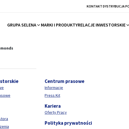
KONTAKT DYSTRYBUCJA P
GRUPA SELENA
MARKI I PRODUKTY
RELACJE INWESTORSKIE
hemii budowlanej
amonds
estorskie
Centrum prasowe
we
Informacje
ansowe
Press Kit
Kariera
Oferty Pracy
stora
Polityka prywatności
zenia