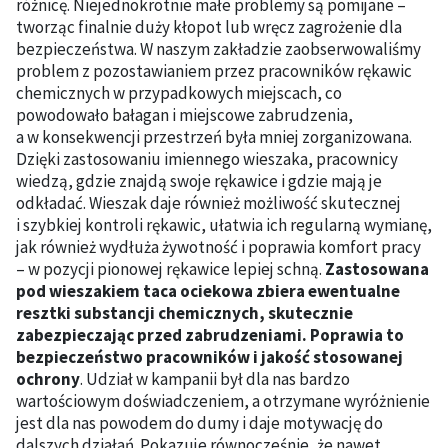
różnicę. Niejednokrotnie małe problemy są pomijane –
tworząc finalnie duży kłopot lub wręcz zagrożenie dla
bezpieczeństwa. W naszym zakładzie zaobserwowaliśmy
problem z pozostawianiem przez pracowników rękawic
chemicznych w przypadkowych miejscach, co
powodowało bałagan i miejscowe zabrudzenia,
a w konsekwencji przestrzeń była mniej zorganizowana.
Dzięki zastosowaniu imiennego wieszaka, pracownicy
wiedzą, gdzie znajdą swoje rękawice i gdzie mają je
odkładać. Wieszak daje również możliwość skutecznej
i szybkiej kontroli rękawic, ułatwia ich regularną wymianę,
jak również wydłuża żywotność i poprawia komfort pracy
– w pozycji pionowej rękawice lepiej schną.
Zastosowana
pod wieszakiem taca ociekowa zbiera ewentualne
resztki substancji chemicznych, skutecznie
zabezpieczając przed zabrudzeniami. Poprawia to
bezpieczeństwo pracowników i jakość stosowanej
ochrony
. Udział w kampanii był dla nas bardzo
wartościowym doświadczeniem, a otrzymane wyróżnienie
jest dla nas powodem do dumy i daje motywację do
dalszych działań. Pokazuje równocześnie, że nawet