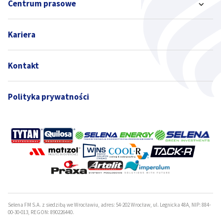
Centrum prasowe
Kariera
Kontakt
Polityka prywatności
Selena FM S.A. z siedzibą we Wrocławiu, adres: 54-202 Wrocław, ul. Legnicka 48A, NIP: 884-
00-30-013, REGON: 890226440.