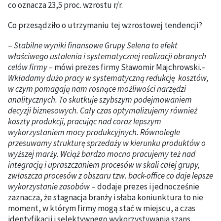
co oznacza 23,5 proc. wzrostu r/r.
Co przesądziło o utrzymaniu tej wzrostowej tendencji?
–
Stabilne wyniki finansowe Grupy Selena to efekt
właściwego ustalenia i systematycznej realizacji obranych
celów firmy –
mówi prezes firmy Sławomir Majchrowski.–
Wkładamy dużo pracy w systematyczną redukcję kosztów,
w czym pomagają nam rosnące możliwości narzędzi
analitycznych. To skutkuje szybszym podejmowaniem
decyzji biznesowych. Cały czas optymalizujemy również
koszty produkcji, pracując nad coraz lepszym
wykorzystaniem mocy produkcyjnych. Równolegle
przesuwamy strukturę sprzedaży w kierunku produktów o
wyższej marży. Wciąż bardzo mocno pracujemy też nad
integracją i upraszczaniem procesów w skali całej grupy,
zwłaszcza procesów z obszaru tzw. back-office co daje lepsze
wykorzystanie zasobów
– dodaje prezes i jednocześnie
zaznacza, że stagnacja branży i słaba koniunktura to nie
moment, w którym firmy mogą stać w miejscu, a czas
identyfikacji i selektywnego wykorzystywania szans.