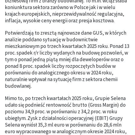
biznesową firm z branży budowlanej. To m.in. wciąż słaba
koniunktura sektora zarówno w Polsce jak i w wielu
krajach europejskich, nieprzewidywalność regulacyjna,
inflacja, wysokie ceny energii oraz presja kosztowa.
Potwierdzają to zresztą najnowsze dane GUS, w których
analizie poddano sytuację w budownictwie
mieszkaniowym po trzech kwartałach 2025 roku. Ponad 13
proc. spadek r/r liczby wydanych na budowę pozwoleń, w
tym o ponad jedną piątą mniej dla deweloperów oraz o
ponad 8 proc. spadek liczby rozpoczętych budów w
porównaniu do analogicznego okresu w 2024 roku,
naturalnie wpływał na sytuację firm z sektora chemii
budowlanej.
Mimo to, po trzech kwartałach 2025 roku, Grupie Selena
udało się podnieść rentowność brutto (Gross Margin) do
poziomu 34,9 proc. w porównaniu z 34,2 proc. w roku
ubiegłym. Zysk z działalności operacyjnej (EBIT) Grupy
Selena wyniósł 35,3 ml euro w porównaniu do 28,6 mln
euro wypracowanego w analogicznym okresie 2024 roku,