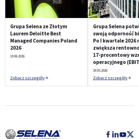
Grupa Selena ze Złotym
Grupa Selena potw
Laurem Deloitte Best
swoją odporność b
Managed Companies Poland
Po I kwartale 2026 
2026
zwiększa rentownoś
17-procentowy wzr
19.06.2026
operacyjnego (EBI
29.05.2026
Zobacz szczegóły
Zobacz szczegóły