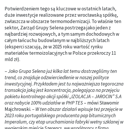
Potwierdzeniem tego są kluczowe w ostatnich latach,
duże inwestycje realizowane przez wrocławską spółkę,
zwłaszcza w obszarze termomodernizacji. To właśnie ten
sektor, Zarząd Grupy Selena postrzega jako jeden z
najbardziej rozwojowych, a tym samym dochodowych w
całym łańcuchu budowlanym w najbliższych latach
(eksperci szacują, że w 2025 roku wartość rynku
materiałów termoizolacyjnych w Polsce przekroczy 11
mld zł).
–
Jako Grupa Selena już kilka lat temu dostrzegliśmy ten
trend, co znajduje odzwierciedlenie w naszej polityce
inwestycyjnej.
Przykładem jest tu najważniejsza tegoroczna
transakcja jaką jest koncentracja, polegająca na przejęciu
pakietu kontrolnego akcji spółki „IZOLACJA – JAROCIN” S.A
oraz nabycie 100% udziałów w PHP TES
– mówi Sławomir
Majchrowski. –
W ten obszar działań wpisuje też przejęcie w
2023 roku portugalskiego producenta pap bitumicznych
Imperalum, czy etap uruchamiania fabryki wełny szklanej w
węgierskim mieście Szerencs, we współpracy z firmą