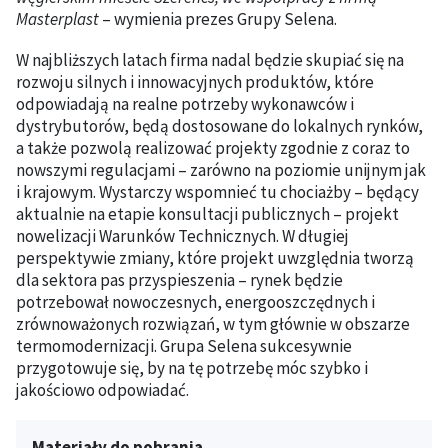
Masterplast
– wymienia prezes Grupy Selena.
W najbliższych latach firma nadal będzie skupiać się na
rozwoju silnych i innowacyjnych produktów, które
odpowiadają na realne potrzeby wykonawców i
dystrybutorów, będą dostosowane do lokalnych rynków,
a także pozwolą realizować projekty zgodnie z coraz to
nowszymi regulacjami – zarówno na poziomie unijnym jak
i krajowym. Wystarczy wspomnieć tu chociażby – będący
aktualnie na etapie konsultacji publicznych – projekt
nowelizacji Warunków Technicznych. W długiej
perspektywie zmiany, które projekt uwzględnia tworzą
dla sektora pas przyspieszenia – rynek będzie
potrzebował nowoczesnych, energooszczędnych i
zrównoważonych rozwiązań, w tym głównie w obszarze
termomodernizacji. Grupa Selena sukcesywnie
przygotowuje się, by na tę potrzebę móc szybko i
jakościowo odpowiadać.
Materiały do pobrania