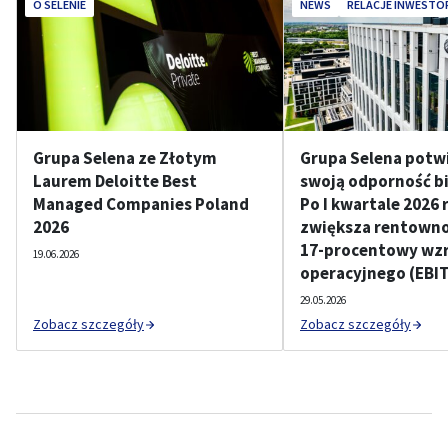
O SELENIE
NEWS
RELACJE INWESTO
Grupa Selena ze Złotym
Grupa Selena potw
Laurem Deloitte Best
swoją odporność b
Managed Companies Poland
Po I kwartale 2026 
2026
zwiększa rentownoś
17-procentowy wzr
19.06.2026
operacyjnego (EBI
29.05.2026
Zobacz szczegóły
Zobacz szczegóły