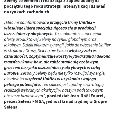
Seleny to element i realizacja z zapowiadanej na
początku tego roku strategii intensyfikacji działań
na rynkach zachodnich.
„Miło mi poinformować
o przejęciu firmy Uniflex –
włoskiego lidera specjalizującego się w produkcji
uszczelniaczy akrylowych.
To znakomite uzupełnienie
oferty produktowej Seleny na rynku globalnym oraz
lokalnym. Dzięki efektom synergii, jakie da włączenie Uniflex
w struktury Grupy, Selena nie tylko
zwiększy zakres
działalności, zoptymalizuje koszty wytwarzania i dokona
transferu know-how, ale także stanie się czołowym
graczem na rynku uszczelniaczy akrylowych w całej
Europie.
Zespoły Seleny będą nie tylko rozwijać synergie,
ale również
wspierać Uniflex w uzyskaniu swojego
pełnego potencjału.
Ten sukces jest zgodny ze strategią
realizacji wybranych akwizycji w naszym podstawowym
obszarze biznesowym”
,
powiedział Jean-Noël Fourel,
prezes Selena FM SA, jednostki nadrzędnej w Grupie
Selena.