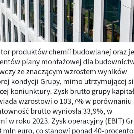
ybutor produktów chemii budowlanej oraz j
centów piany montażowej dla budownict
awczy ze znaczącym wzrostem wyników
rej kondycji Grupy, mimo utrzymującej s
ącej koniunktury. Zysk brutto grupy kapita
owiada wzrostowi o 103,7% w porównaniu 
ntowność brutto wyniosła 33,9%, w
i w roku 2023. Zysk operacyjny (EBIT) G
8 mln euro, co stanowi ponad 40-procent