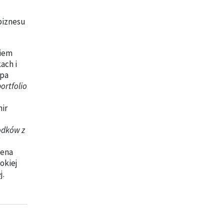
 biznesu
ziem
ach i
opa
ortfolio
ir
odków z
lena
okiej
j.