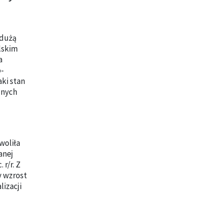
 dużą
lskim
a
o-
ki stan
znych
woliła
anej
r/r. Z
y wzrost
lizacji