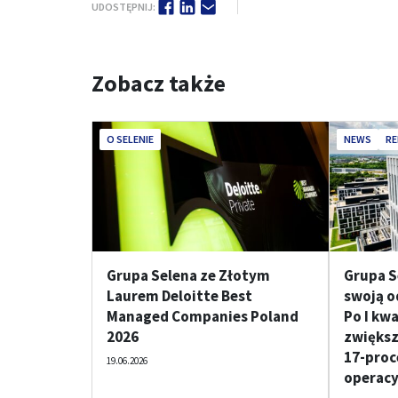
UDOSTĘPNIJ:
Zobacz także
O SELENIE
NEWS
RE
Grupa Selena ze Złotym
Grupa S
Laurem Deloitte Best
swoją o
Managed Companies Poland
Po I kw
2026
zwiększ
17-proc
19.06.2026
operacy