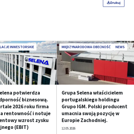
Drukuj
LACJE INWESTORSKIE
MIĘDZYNARODOWA OBECNOŚĆ
NEWS
elena potwierdza
Grupa Selena właścicielem
dporność biznesową.
portugalskiego holdingu
artale 2026 roku firma
Grupo IGM. Polski producent
a rentowność i notuje
umacnia swoją pozycję w
entowy wzrost zysku
Europie Zachodniej.
jnego (EBIT)
12.05.2026