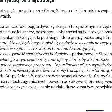
ontynuacji obranej strategii
dzają, że przyjęte przez Grupę Selena cele i kierunki rozwoju
atach.
e zatem szeroko pojęta dywersyfikacja, której istotnym narzęd
i działalności, marży, poszerzeniu obecności na światowych rynk
runkami akwizycji dla polskiego lidera branży pozostaną Eur
 produktowej będziemy skupiać się na dostosowywaniu naszego p
łównie w segmencie rozwiązań termomodernizacyjnych,
ych efektywność energetyczną budynków
– podsumowuje Sławom
dowlanego w tym segmencie, upatrujemy chociażby w kontekście
adach, rządowego programu „Czyste Powietrze”, czy wypłaty śr
 trafi na inwestycje w zrównoważony transport, transformację i
ądu Grupy Selena. W obszarze wzmożonej aktywności Grupy Se
 na rynkach zagranicznych, bowiem bez aktywnej promocji wys
ędzie walczyć o zwiększenie udziału firmy w marży europejskie