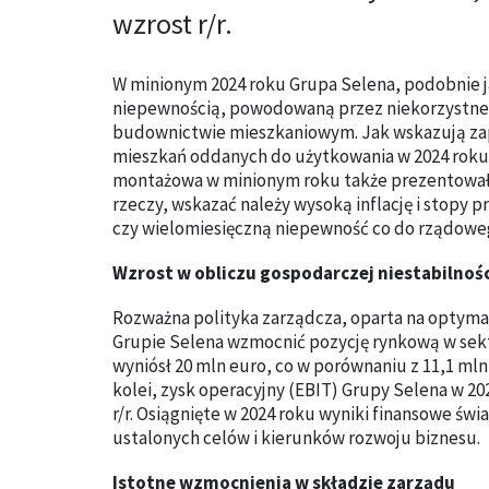
wzrost r/r.
W minionym 2024 roku Grupa Selena, podobnie ja
niepewnością, powodowaną przez niekorzystne 
budownictwie mieszkaniowym. Jak wskazują zap
mieszkań oddanych do użytkowania w 2024 roku 
montażowa w minionym roku także prezentowała
rzeczy, wskazać należy wysoką inflację i stopy 
czy wielomiesięczną niepewność co do rządow
Wzrost w obliczu gospodarczej niestabilnośc
Rozważna polityka zarządcza, oparta na optymal
Grupie Selena wzmocnić pozycję rynkową w sekt
wyniósł 20 mln euro, co w porównaniu z 11,1 mln 
kolei, zysk operacyjny (EBIT) Grupy Selena w 2
r/r. Osiągnięte w 2024 roku wyniki finansowe świ
ustalonych celów i kierunków rozwoju biznesu.
Istotne wzmocnienia w składzie zarządu