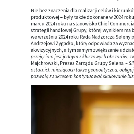
Nie bez znaczenia dla realizacji celów i kierunkó
produktowej – były także dokonane w 2024 roku
marcu 2024 roku na stanowisko Chief Commercial
strategii handlowej Grupy, której wynikiem ma 
we wrześniu 2024 roku Rada Nadzorcza Seleny p
Andrzejowi Zygadło, który odpowiada za wyznacz
akwizycyjnych, a tym samym zwiększanie udział
przejęciom jest jednym z kluczowych obszarów, zw
Majchrowski, Prezes Zarządu Grupy Selena.
– S
ostatnich miesiącach także geopolityczna, obligu
pozwolą z sukcesem kontynuować skalowanie biz