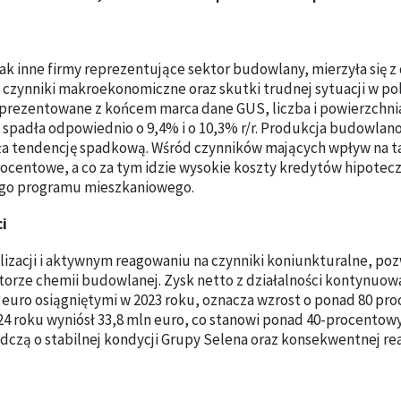
k inne firmy reprezentujące sektor budowlany, mierzyła się z
czynniki makroekonomiczne oraz skutki trudnej sytuacji w po
rezentowane z końcem marca dane GUS, liczba i powierzchni
spadła odpowiednio o 9,4% i o 10,3% r/r. Produkcja budowlan
 tendencję spadkową. Wśród czynników mających wpływ na ta
procentowe, a co za tym idzie wysokie koszty kredytów hipotec
ego programu mieszkaniowego.
i
izacji i aktywnym reagowaniu na czynniki koniunkturalne, poz
orze chemii budowlanej. Zysk netto z działalności kontynuow
euro osiągniętymi w 2023 roku, oznacza wzrost o ponad 80 proc. 
024 roku wyniósł 33,8 mln euro, co stanowi ponad 40-procentow
adczą o stabilnej kondycji Grupy Selena oraz konsekwentnej rea