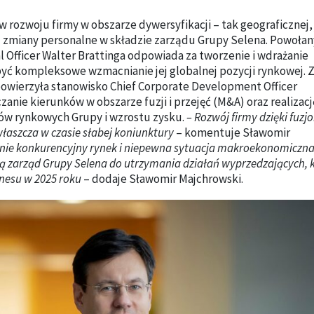
w rozwoju firmy w obszarze dywersyfikacji – tak geograficznej, 
 zmiany personalne w składzie zarządu Grupy Selena. Powołan
 Officer Walter Brattinga odpowiada za tworzenie i wdrażanie
być kompleksowe wzmacnianie jej globalnej pozycji rynkowej. Z
owierzyła stanowisko Chief Corporate Development Officer
anie kierunków w obszarze fuzji i przejęć (M&A) oraz realizac
ów rynkowych Grupy i wzrostu zysku.
– Rozwój firmy dzięki fuzjo
łaszcza w czasie słabej koniunktury
– komentuje Sławomir
ilnie konkurencyjny rynek i niepewna sytuacja makroekonomiczna
ją zarząd Grupy Selena do utrzymania działań wyprzedzających, 
nesu w 2025 roku
– dodaje Sławomir Majchrowski.