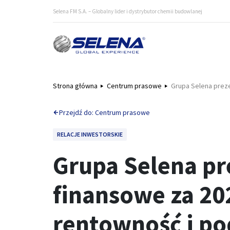
Selena FM S.A. – Globalny lider i dystrybutor chemii budowlanej
Strona główna
Centrum prasowe
Grupa Selena preze
Przejdź do: Centrum prasowe
RELACJE INWESTORSKIE
Grupa Selena pr
finansowe za 20
rentowność i po