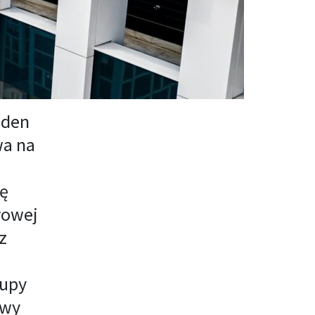
eden
wa na
ię
łowej
z
rupy
owy