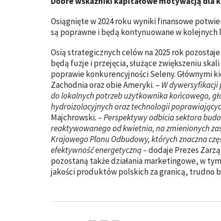
Dobre wskaźniki kapitałowe motywacją dla k
Osiągnięte w 2024 roku wyniki finansowe potwier
są poprawne i będą kontynuowane w kolejnych l
Osią strategicznych celów na 2025 rok pozostaj
będą fuzje i przejęcia, służące zwiększeniu skal
poprawie konkurencyjności Seleny. Głównymi kie
Zachodnia oraz obie Ameryki. –
W dywersyfikacji
do lokalnych potrzeb użytkownika końcowego, g
hydroizolacyjnych oraz technologii poprawiając
Majchrowski
. – Perspektywy odbicia sektora bu
reaktywowanego od kwietnia, na zmienionych zas
Krajowego Planu Odbudowy, których znaczna część
efektywność energetyczną –
dodaje Prezes Zarz
pozostaną także działania marketingowe, w tym
jakości produktów polskich za granicą, trudno b