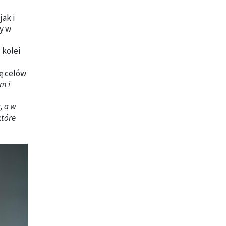
jak i
y w
 kolei
ję celów
m i
, a w
które