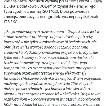
Zieloną Kartę Produktu wydaną przez firmę certyfikującą
DEKRA. Dodatkowo COOL-R® otrzymał deklarację II-go
typu zgodnie z normą ISO 14012, która potwierdza
zmniejszenie zużycia energii elektrycznej i uzyskał znak
ITB EKO.
„Dzięki innowacyjnym rozwiązaniom – Grupa Selena jest w
stanie rozwiązać problemy i odpowiedzieć na potrzeby
inwestorów nie tylko w zakresie kwestii technicznych, ale
oferuje również wartość dodaną łącząc ją z ochroną
środowiska. Podczas prowadzenia projektu w Brazylii, nie
tylko poradziliśmy sobie z nieszczelnościami dachu, ale
także zaoferowaliśmy rozwiązanie redukujące jego
temperaturę – co oznacza natychmiastowe zmniejszenie
zużywanej przez klimatyzację energii elektrycznej i
łatwiejsze chłodzenie budynku wewnątrz. W tym przypadku
możemy spodziewać się oszczędności do 20%. Przy tak
dużych powierzchniach – jak budynek lotniska w Porto
Alegre – to znaczące oszczędności w skali roku. Dzięki takim
rozwiązaniom – opracowywanym w naszych laboratoriach
R&D – już od kilku lat budujemy przewagi konkurencyjne na