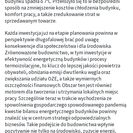
budynku spadła o 7°C. Przełożyło się to w bezpośredni
sposób na zmniejszenie kosztów chłodzenia budynku,
komfort pracy, a także zredukowanie strat w
sprzedawanym towarze.
Każda inwestycja już na etapie planowania powinna w
perspektywie długofalowej brać pod uwagę
konsekwencje dla społeczeństwa i dla środowiska.
Zrównoważone budownictwo, w tym inwestycje w
efektywność energetyczną budynków i procesy
termoizolacyjne, to klucz do lepszej jakości powietrza
obywateli, obniżania emisji dwutlenku węgla oraz
zwiększania udziału OZE, a także wymiernych
oszczędności finansowych. Obszar ten jest również
motorem dla tworzenia i utrzymania lokalnych miejsc
pracy. Szczególnie teraz w trakcie wychodzenia ze
spowolnienia gospodarczego spowodowanego pandemią
kwestie bilansu energetycznego budynków powinny
znaleźć się w centrum strategii odpowiedzialnych
biznesów. Takie podejście do budownictwa wpłynie
pozytywnie nie tylko na środowisko, zużycie energii,