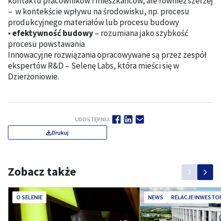
kontaktu pracowników i mieszkańców, ale również szerzej
– w kontekście wpływu na środowisku, np. procesu
produkcyjnego materiałów lub procesu budowy
•
efektywność budowy
– rozumiana jako szybkość
procesu powstawania
Innowacyjne rozwiązania opracowywane są przez zespół
ekspertów R&D – Selenę Labs, która mieści się w
Dzierżoniowie.
UDOSTĘPNIJ:
Drukuj
Zobacz także
O SELENIE
NEWS
RELACJE INWESTO