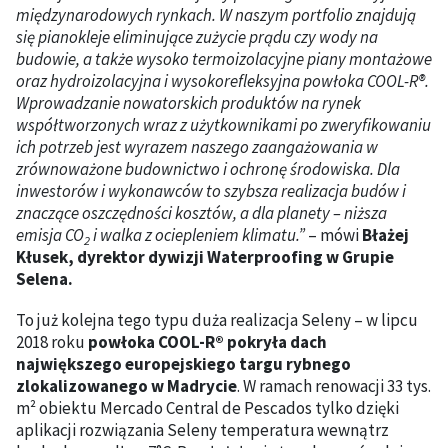
międzynarodowych rynkach. W naszym portfolio znajdują
się pianokleje eliminujące zużycie prądu czy wody na
budowie, a także wysoko termoizolacyjne piany montażowe
oraz hydroizolacyjna i wysokorefleksyjna powłoka COOL-R®.
Wprowadzani
e nowatorskich produktów na rynek
współtworzonych wraz z użytkownikami po zweryfikowaniu
ich potrzeb jest wyrazem naszego zaangażowania w
zrównoważone budownictwo i ochronę środowiska. Dla
inwestorów i wykonawców to szybsza realizacja budów i
znaczące oszczędności kosztów, a dla planety – niższa
emisja CO
i walka z ociepleniem klimatu.”
– mówi
Błażej
2
Kłusek, dyrektor dywizji Waterproofing w Grupie
Selena.
To już kolejna tego typu duża realizacja Seleny – w lipcu
2018 roku
powłoka COOL-R® pokryła dach
największego europejskiego targu rybnego
zlokalizowanego w Madrycie
. W ramach renowacji 33 tys.
m² obiektu Mercado Central de Pescados tylko dzięki
aplikacji rozwiązania Seleny temperatura wewnątrz