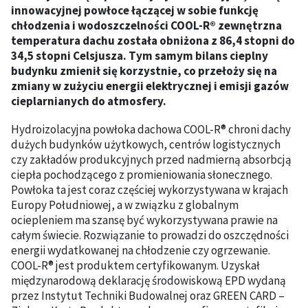
innowacyjnej powłoce łączącej w sobie funkcję
chłodzenia i wodoszczelności COOL-R® zewnętrzna
temperatura dachu została obniżona z 86,4 stopni do
34,5 stopni Celsjusza. Tym samym bilans cieplny
budynku zmienił się korzystnie, co przełoży się na
zmiany w zużyciu energii elektrycznej i emisji gazów
cieplarnianych do atmosfery.
Hydroizolacyjna powłoka dachowa COOL-R® chroni dachy
dużych budynków użytkowych, centrów logistycznych
czy zakładów produkcyjnych przed nadmierną absorbcją
ciepła pochodzącego z promieniowania słonecznego.
Powłoka ta jest coraz częściej wykorzystywana w krajach
Europy Południowej, a w związku z globalnym
ociepleniem ma szansę być wykorzystywana prawie na
całym świecie. Rozwiązanie to prowadzi do oszczędności
energii wydatkowanej na chłodzenie czy ogrzewanie.
COOL-R® jest produktem certyfikowanym. Uzyskał
międzynarodową deklarację środowiskową EPD wydaną
przez Instytut Techniki Budowalnej oraz GREEN CARD –