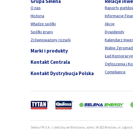
Grupa Selena
Relacje inw
O nas
Raporty giełdo
Historia
Informacje Fin
Władze spółki
Akcje
Spółki grupy
Dywidendy
Zrównoważony rozwój
Kalendarz Inwe
Walne Zgromad
Marki i produkty
Ład Korporacyj
Kontakt Centrala
Ogłoszenia i K
Compliance
Kontakt Dystrybucja Polska
Selena FM S.A. z siedzibą we Wrocławiu, adres: 54-202 Wrocław, ul. Legnick