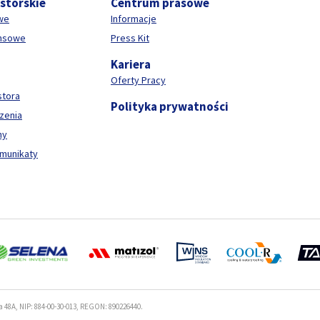
estorskie
Centrum prasowe
we
Informacje
ansowe
Press Kit
Kariera
Oferty Pracy
stora
Polityka prywatności
zenia
ny
omunikaty
a 48A, NIP: 884-00-30-013, REGON: 890226440.