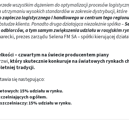
zede wszystkim dążeniem do optymalizacji procesów logistyczn
em utrzymaniu wysokich standardów w zakresie dystrybucji, które
 zaplecza logistycznego i handlowego w centrum tego region
udze klienta. Ponadto druga działająca niezależnie spółka –
S
 odbiorców, a tym samym zwiększenia udziału w rosyjskim ry
arecki, prezes zarządu Selena FM SA – spółki kierującej działa
lkości – czwartym na świecie producentem piany
rzwi,
który skutecznie konkuruje na światowych rynkach c
etniej tradycji.
tawia się następująco:
letowych: 15% udziału w rynku.
zczelniających ogółem.
zczelniaczy: 15% udziału w rynku.