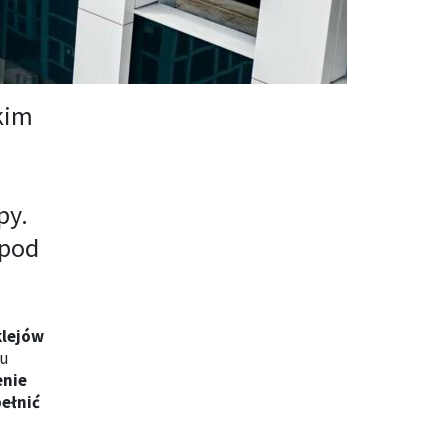
kim
py.
 pod
klejów
iu
enie
pełnić