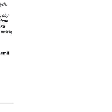
ych.
u
, aby
elena
nku
lnością
hemii