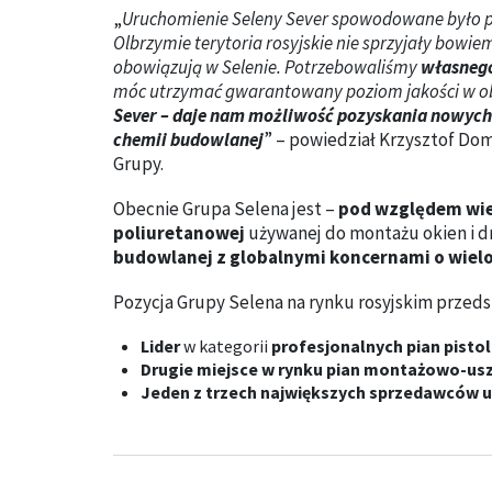
„
Uruchomienie Seleny Sever spowodowane było pr
Olbrzymie terytoria rosyjskie nie sprzyjały bowi
obowiązują w Selenie. Potrzebowaliśmy
własnego
móc utrzymać gwarantowany poziom jakości w obsł
Sever – daje nam możliwość pozyskania nowych
chemii budowlanej
” – powiedział Krzysztof Dom
Grupy.
Obecnie Grupa Selena jest –
pod względem wie
poliuretanowej
używanej do montażu okien i d
budowlanej z globalnymi koncernami o wielol
Pozycja Grupy Selena na rynku rosyjskim przeds
Lider
w kategorii
profesjonalnych pian pisto
Drugie miejsce w rynku pian montażowo-us
Jeden z trzech największych sprzedawców us