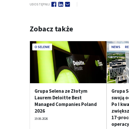
UDOSTĘPNIJ:
Zobacz także
O SELENIE
NEWS
RE
Grupa Selena ze Złotym
Grupa S
Laurem Deloitte Best
swoją o
Managed Companies Poland
Po I kw
2026
zwiększ
17-proc
19.06.2026
operacy