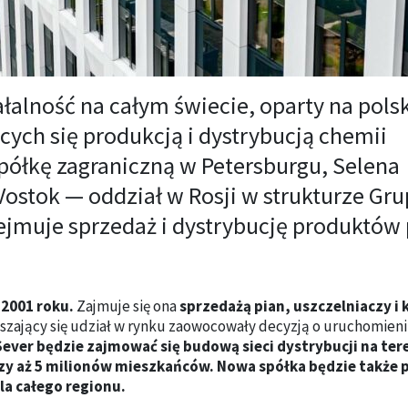
łalność na całym świecie, oparty na pols
cych się produkcją i dystrybucją chemii
półkę zagraniczną w Petersburgu, Selena
 Vostok — oddział w Rosji w strukturze Gru
bejmuje sprzedaż i dystrybucję produktów
 2001 roku.
Zajmuje się ona
sprzedażą pian, uszczelniaczy i 
kszający się udział w rynku zaowocowały decyzją o uruchomien
ever będzie zajmować się budową sieci dystrybucji na ter
iczy aż 5 milionów mieszkańców. Nowa spółka będzie także 
la całego regionu.