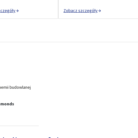
zczegóły
Zobacz szczegóły
hemii budowlanej
amonds