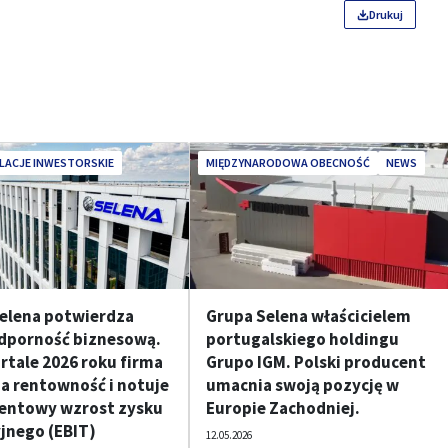
Drukuj
LACJE INWESTORSKIE
MIĘDZYNARODOWA OBECNOŚĆ
NEWS
elena potwierdza
Grupa Selena właścicielem
dporność biznesową.
portugalskiego holdingu
artale 2026 roku firma
Grupo IGM. Polski producent
a rentowność i notuje
umacnia swoją pozycję w
entowy wzrost zysku
Europie Zachodniej.
jnego (EBIT)
12.05.2026