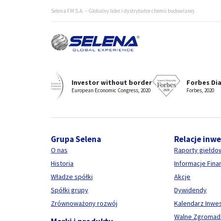
Selena FM S.A. – Globalny lider i dystrybutor chemii budowlanej
Selena - wyróżniany i nagradzany producent i dostawca c
Investor without border
Forbes Di
European Economic Congress, 2020
Forbes, 2020
Grupa Selena
Relacje inw
O nas
Raporty giełdo
Historia
Informacje Fin
Władze spółki
Akcje
Spółki grupy
Dywidendy
Zrównoważony rozwój
Kalendarz Inwe
Walne Zgromad