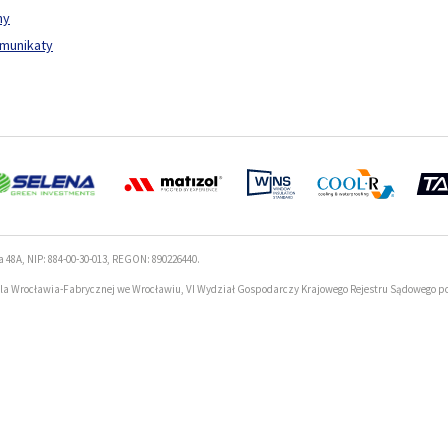
ny
omunikaty
a 48A, NIP: 884-00-30-013, REGON: 890226440.
la Wrocławia-Fabrycznej we Wrocławiu, VI Wydział Gospodarczy Krajowego Rejestru Sądowego p