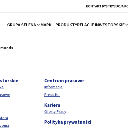
KONTAKT DYSTRYBUCJA P
GRUPA SELENA
MARKI I PRODUKTY
RELACJE INWESTORSKIE
hemii budowlanej
amonds
estorskie
Centrum prasowe
we
Informacje
ansowe
Press Kit
Kariera
Oferty Pracy
stora
Polityka prywatności
zenia