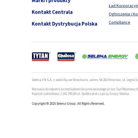
Marki i produkty
Ład Korporacyj
Kontakt Centrala
Ogłoszenia i K
Compliance
Kontakt Dystrybucja Polska
Selena FM S.A. z siedzibą we Wrocławiu, adres: 54-202 Wrocław, ul. Legnick
Wpisana do rejestru przedsiębiorców prowadzonego przez Sąd Rejonowy d
Kapitał zakładowy: 1 141 700,00 zł. Spółka jest częścią Grupy Selena.
Copyright © 2025 Selena Group. All Rights Reserved.