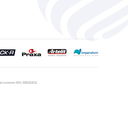
od numerem KRS: 0000292032.