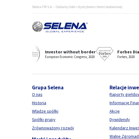
Selena FM S.A. – Globalny lider i dystrybutor chemii budowlanej
Selena - wyróżniany i nagradzany producent i dostawca c
Investor without border
Forbes Di
European Economic Congress, 2020
Forbes, 2020
Grupa Selena
Relacje inw
O nas
Raporty giełdo
Historia
Informacje Fin
Władze spółki
Akcje
Spółki grupy
Dywidendy
Zrównoważony rozwój
Kalendarz Inwe
Walne Zgromad