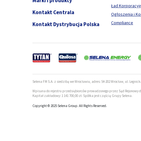
Marki i produkty
Ład Korporacyj
Kontakt Centrala
Ogłoszenia i K
Compliance
Kontakt Dystrybucja Polska
Selena FM S.A. z siedzibą we Wrocławiu, adres: 54-202 Wrocław, ul. Legnick
Wpisana do rejestru przedsiębiorców prowadzonego przez Sąd Rejonowy d
Kapitał zakładowy: 1 141 700,00 zł. Spółka jest częścią Grupy Selena.
Copyright © 2025 Selena Group. All Rights Reserved.