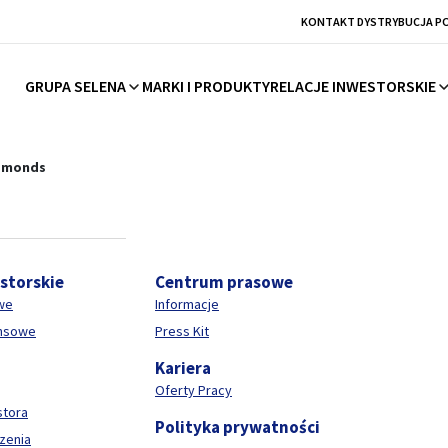
KONTAKT DYSTRYBUCJA P
GRUPA SELENA
MARKI I PRODUKTY
RELACJE INWESTORSKIE
hemii budowlanej
amonds
estorskie
Centrum prasowe
we
Informacje
ansowe
Press Kit
Kariera
Oferty Pracy
stora
Polityka prywatności
zenia