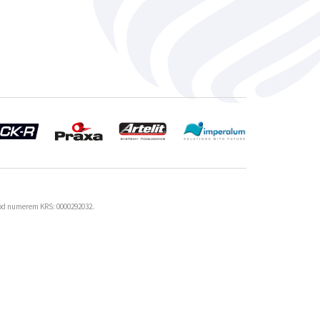
od numerem KRS: 0000292032.