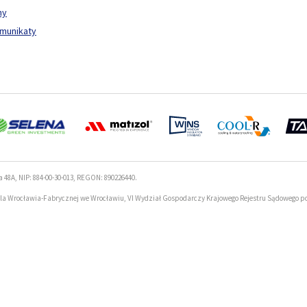
ny
omunikaty
a 48A, NIP: 884-00-30-013, REGON: 890226440.
la Wrocławia-Fabrycznej we Wrocławiu, VI Wydział Gospodarczy Krajowego Rejestru Sądowego p