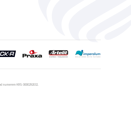
od numerem KRS: 0000292032.