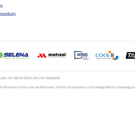
ny
omunikaty
a 48A, NIP: 884-00-30-013, REGON: 890226440.
la Wrocławia-Fabrycznej we Wrocławiu, VI Wydział Gospodarczy Krajowego Rejestru Sądowego p