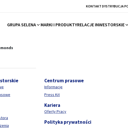
KONTAKT DYSTRYBUCJA P
GRUPA SELENA
MARKI I PRODUKTY
RELACJE INWESTORSKIE
hemii budowlanej
amonds
estorskie
Centrum prasowe
we
Informacje
ansowe
Press Kit
Kariera
Oferty Pracy
stora
Polityka prywatności
zenia