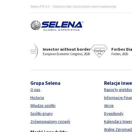
Selena FM S.A. – Globalny lider i dystrybutor chemii budowlanej
Selena - wyróżniany i nagradzany producent i dostawca c
Investor without border
Forbes Di
European Economic Congress, 2020
Forbes, 2020
Grupa Selena
Relacje inw
O nas
Raporty giełdo
Historia
Informacje Fin
Władze spółki
Akcje
Spółki grupy
Dywidendy
Zrównoważony rozwój
Kalendarz Inwe
Walne Zgromad