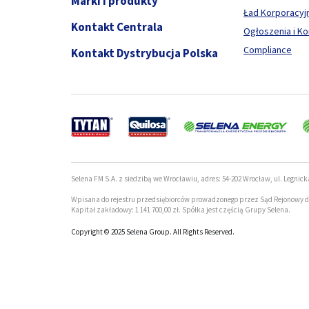
Marki i produkty
Ład Korporacyj
Kontakt Centrala
Ogłoszenia i K
Compliance
Kontakt Dystrybucja Polska
Selena FM S.A. z siedzibą we Wrocławiu, adres: 54-202 Wrocław, ul. Legnick
Wpisana do rejestru przedsiębiorców prowadzonego przez Sąd Rejonowy d
Kapitał zakładowy: 1 141 700,00 zł. Spółka jest częścią Grupy Selena.
Copyright © 2025 Selena Group. All Rights Reserved.